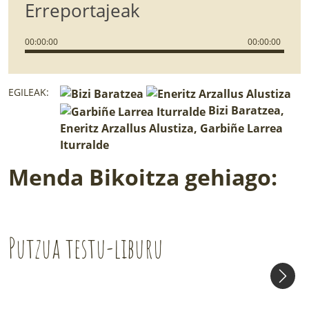
Erreportajeak
00
:
00
:
00
00
:
00
:
00
EGILEAK:
Bizi Baratzea,
Eneritz Arzallus Alustiza, Garbiñe Larrea
Iturralde
Menda Bikoitza gehiago:
Putzua testu-liburu