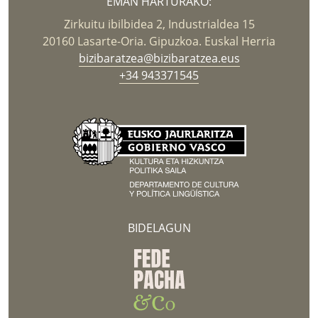
EMAN HARTURAKO:
Zirkuitu ibilbidea 2, Industrialdea 15
20160 Lasarte-Oria. Gipuzkoa. Euskal Herria
bizibaratzea@bizibaratzea.eus
+34 943371545
BIDELAGUN