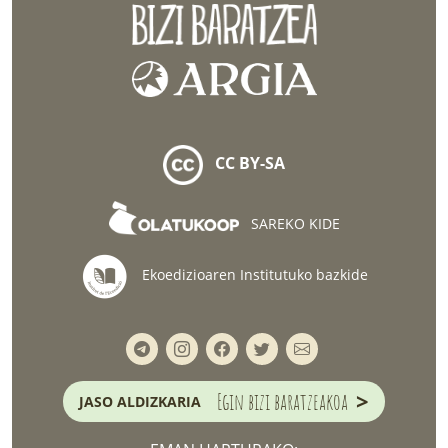
CC BY-SA
SAREKO KIDE
Ekoedizioaren Institutuko bazkide
>
Egin bizi baratzeakoa
JASO ALDIZKARIA