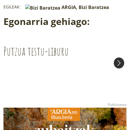
EGILEAK:
ARGIA, Bizi Baratzea
Egonarria gehiago:
Putzua testu-liburu