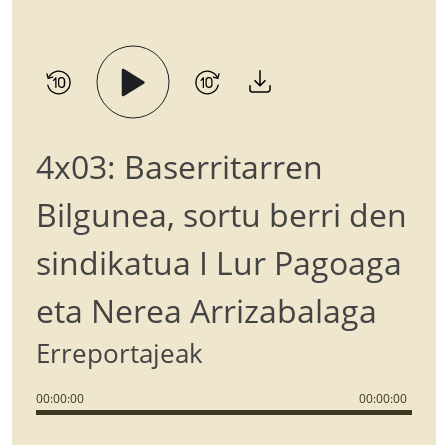
4x03: Baserritarren
Bilgunea, sortu berri den
sindikatua I Lur Pagoaga
eta Nerea Arrizabalaga
Erreportajeak
00
:
00
:
00
00
:
00
:
00