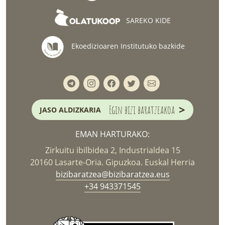
SAREKO KIDE
Ekoedizioaren Institutuko bazkide
>
Egin bizi baratzeakoa
JASO ALDIZKARIA
EMAN HARTURAKO:
Zirkuitu ibilbidea 2, Industrialdea 15
20160 Lasarte-Oria. Gipuzkoa. Euskal Herria
bizibaratzea@bizibaratzea.eus
+34 943371545