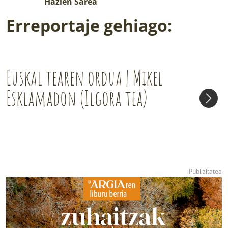
Hazien Sarea
Erreportaje gehiago:
Euskal tearen ordua | Mikel
Esklamadon (Ilgora tea)