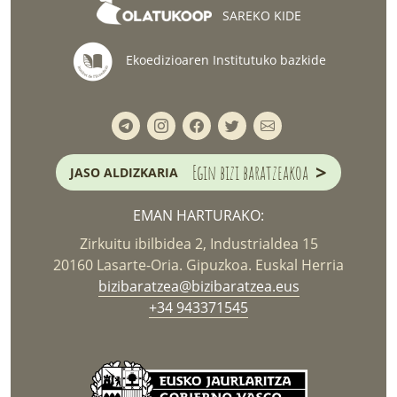
SAREKO KIDE
Ekoedizioaren Institutuko bazkide
>
Egin bizi baratzeakoa
JASO ALDIZKARIA
EMAN HARTURAKO:
Zirkuitu ibilbidea 2, Industrialdea 15
20160 Lasarte-Oria. Gipuzkoa. Euskal Herria
bizibaratzea@bizibaratzea.eus
+34 943371545