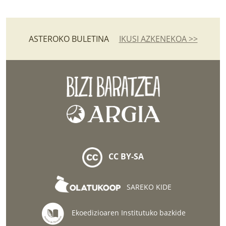
ASTEROKO BULETINA
IKUSI AZKENEKOA >>
CC BY-SA
SAREKO KIDE
Ekoedizioaren Institutuko bazkide