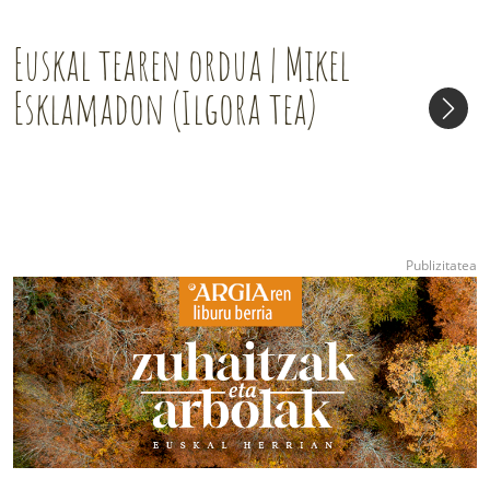
Euskal tearen ordua | Mikel
Esklamadon (Ilgora tea)