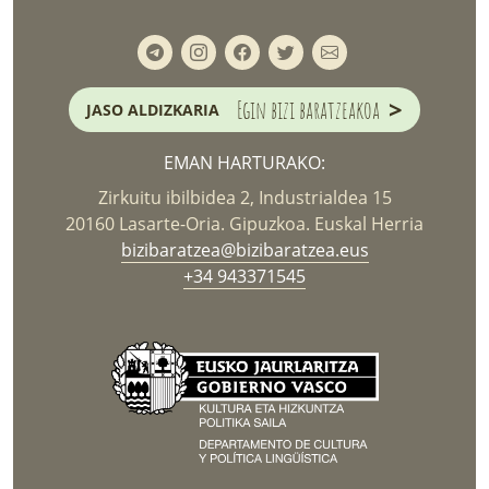
>
Egin bizi baratzeakoa
JASO ALDIZKARIA
EMAN HARTURAKO:
Zirkuitu ibilbidea 2, Industrialdea 15
20160 Lasarte-Oria. Gipuzkoa. Euskal Herria
bizibaratzea@bizibaratzea.eus
+34 943371545