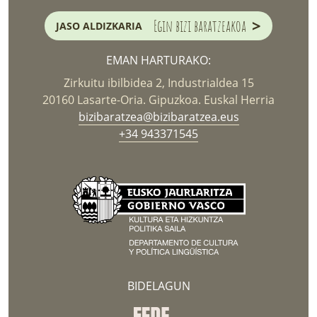
>
Egin bizi baratzeakoa
JASO ALDIZKARIA
EMAN HARTURAKO:
Zirkuitu ibilbidea 2, Industrialdea 15
20160 Lasarte-Oria. Gipuzkoa. Euskal Herria
bizibaratzea@bizibaratzea.eus
+34 943371545
BIDELAGUN