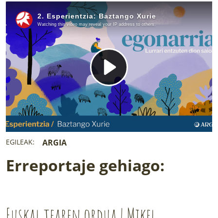
LURRAREN AGENDA
AZOKA
EGILEAK:
ARGIA
Erreportaje gehiago:
Euskal tearen ordua | Mikel