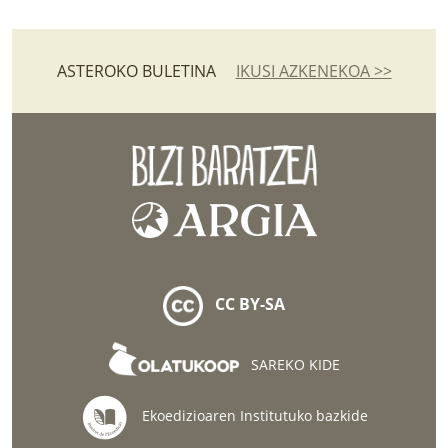
ASTEROKO BULETINA
IKUSI AZKENEKOA >>
CC BY-SA
SAREKO KIDE
Ekoedizioaren Institutuko bazkide