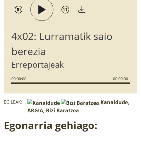
4x02: Lurramatik saio
berezia
Erreportajeak
00
:
00
:
00
00
:
00
:
00
EGILEAK:
Kanaldude,
ARGIA, Bizi Baratzea
Egonarria gehiago: