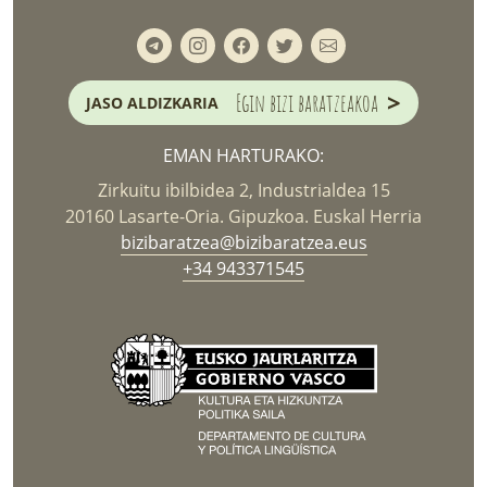
>
Egin bizi baratzeakoa
JASO ALDIZKARIA
EMAN HARTURAKO:
Zirkuitu ibilbidea 2, Industrialdea 15
20160 Lasarte-Oria. Gipuzkoa. Euskal Herria
bizibaratzea@bizibaratzea.eus
+34 943371545