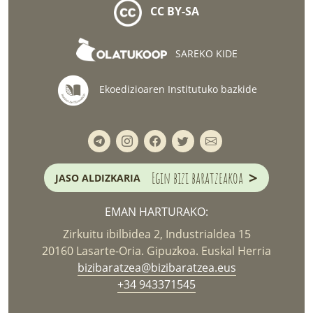
CC BY-SA
SAREKO KIDE
Ekoedizioaren Institutuko bazkide
>
Egin bizi baratzeakoa
JASO ALDIZKARIA
EMAN HARTURAKO:
Zirkuitu ibilbidea 2, Industrialdea 15
20160 Lasarte-Oria. Gipuzkoa. Euskal Herria
bizibaratzea@bizibaratzea.eus
+34 943371545