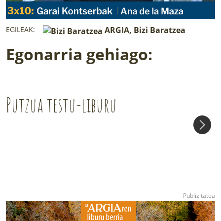
EGILEAK:
ARGIA, Bizi Baratzea
Egonarria gehiago:
Putzua testu-liburu