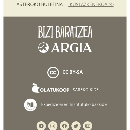
ASTEROKO BULETINA
IKUSI AZKENEKOA >>
CC BY-SA
SAREKO KIDE
Ekoedizioaren Institutuko bazkide