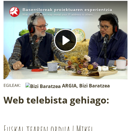
LURRAREN AGENDA
AZOKA
EGILEAK:
ARGIA, Bizi Baratzea
Web telebista gehiago:
Euskal tearen ordua | Mikel