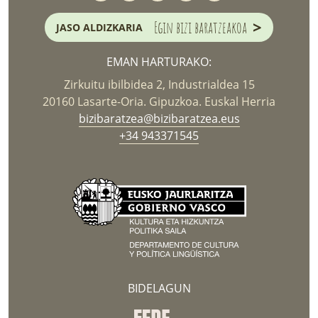
>
Egin bizi baratzeakoa
JASO ALDIZKARIA
EMAN HARTURAKO:
Zirkuitu ibilbidea 2, Industrialdea 15
20160 Lasarte-Oria. Gipuzkoa. Euskal Herria
bizibaratzea@bizibaratzea.eus
+34 943371545
BIDELAGUN