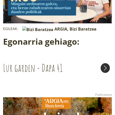
EGILEAK:
ARGIA, Bizi Baratzea
Egonarria gehiago:
Lur garden - Dapa 41