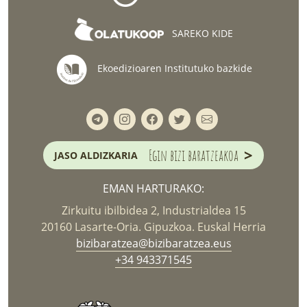
SAREKO KIDE
Ekoedizioaren Institutuko bazkide
>
Egin bizi baratzeakoa
JASO ALDIZKARIA
EMAN HARTURAKO:
Zirkuitu ibilbidea 2, Industrialdea 15
20160 Lasarte-Oria. Gipuzkoa. Euskal Herria
bizibaratzea@bizibaratzea.eus
+34 943371545