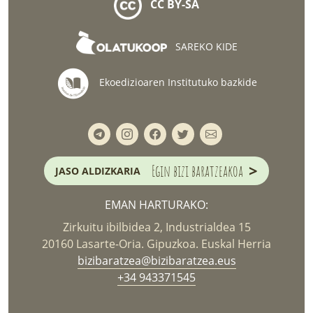
CC BY-SA
SAREKO KIDE
Ekoedizioaren Institutuko bazkide
>
Egin bizi baratzeakoa
JASO ALDIZKARIA
EMAN HARTURAKO:
Zirkuitu ibilbidea 2, Industrialdea 15
20160 Lasarte-Oria. Gipuzkoa. Euskal Herria
bizibaratzea@bizibaratzea.eus
+34 943371545