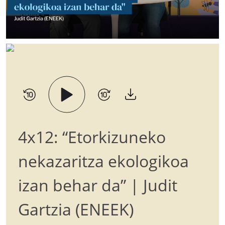
4x12: “Etorkizuneko
nekazaritza ekologikoa
izan behar da” | Judit
Gartzia (ENEEK)