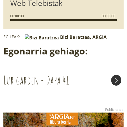
Web Telebistak
00
:
00
:
00
00
:
00
:
00
EGILEAK:
Bizi Baratzea, ARGIA
Egonarria gehiago:
Lur garden - Dapa 41