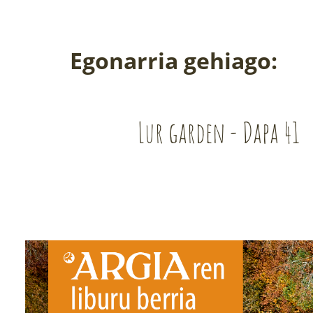
Egonarria gehiago:
Lur garden - Dapa 41