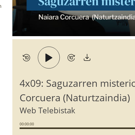
n
4x09: Saguzarren misteri
Corcuera (Naturtzaindia)
Web Telebistak
00
:
00
:
00