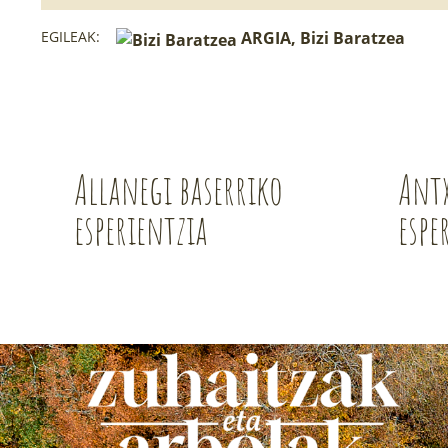
EGILEAK:
ARGIA, Bizi Baratzea
Allanegi baserriko
Ant
esperientzia
espe