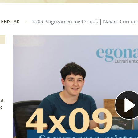
LEBISTAK
4x09: Saguzarren misterioak | Naiara Corcuer
ra
k