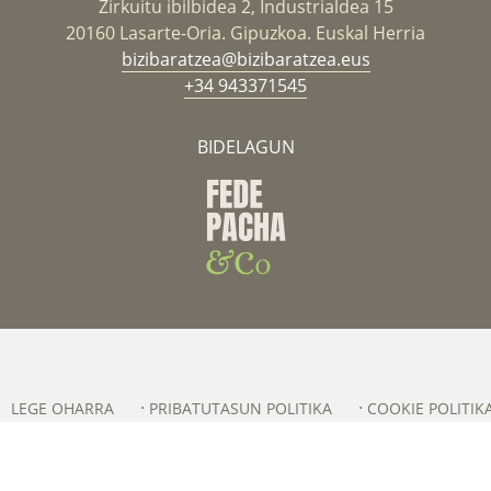
Zirkuitu ibilbidea 2, Industrialdea 15
20160 Lasarte-Oria. Gipuzkoa. Euskal Herria
bizibaratzea@bizibaratzea.eus
+34 943371545
BIDELAGUN
LEGE OHARRA
PRIBATUTASUN POLITIKA
COOKIE POLITIK