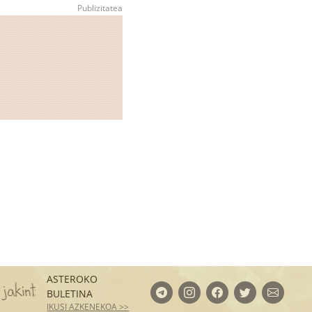
ASTEROKO
a barneratzen dituzte. Matematika, kimika, irakurket
BULETINA
IKUSI AZKENEKOA >>