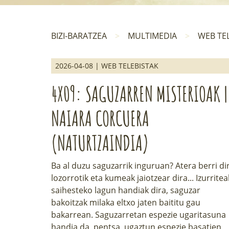
BIZI-BARATZEA
MULTIMEDIA
WEB TE
2026-04-08 | WEB TELEBISTAK
4X09: SAGUZARREN MISTERIOAK |
NAIARA CORCUERA
(NATURTZAINDIA)
Ba al duzu saguzarrik inguruan? Atera berri di
lozorrotik eta kumeak jaiotzear dira... Izurritea
saihesteko lagun handiak dira, saguzar
bakoitzak milaka eltxo jaten baititu gau
bakarrean. Saguzarretan espezie ugaritasuna
handia da, pentsa, ugaztun espezie basatien