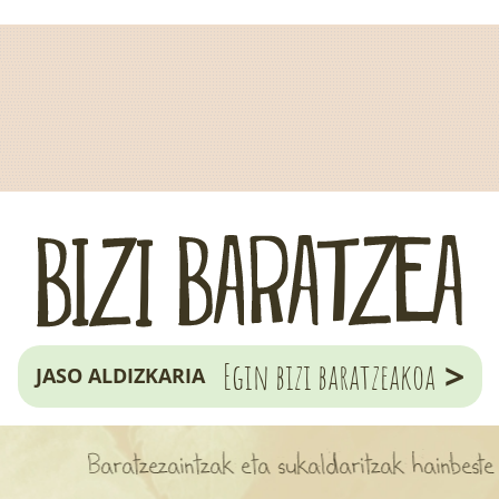
>
Egin bizi baratzeakoa
JASO ALDIZKARIA
Baratzezaintzak eta sukaldaritzak hainbeste jakintz