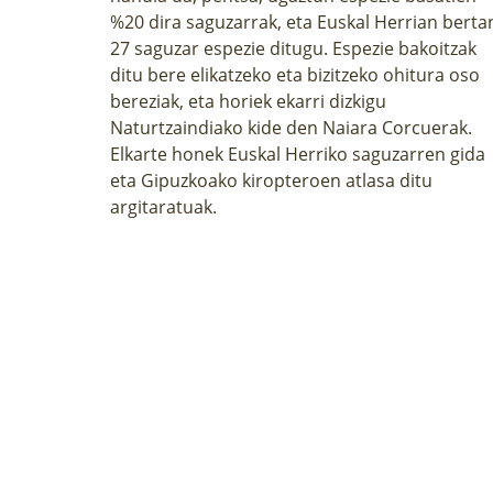
%20 dira saguzarrak, eta Euskal Herrian berta
27 saguzar espezie ditugu. Espezie bakoitzak
ditu bere elikatzeko eta bizitzeko ohitura oso
bereziak, eta horiek ekarri dizkigu
Naturtzaindiako kide den Naiara Corcuerak.
Elkarte honek Euskal Herriko saguzarren gida
eta Gipuzkoako kiropteroen atlasa ditu
argitaratuak.