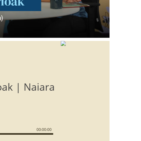
oak | Naiara
00
:
00
:
00