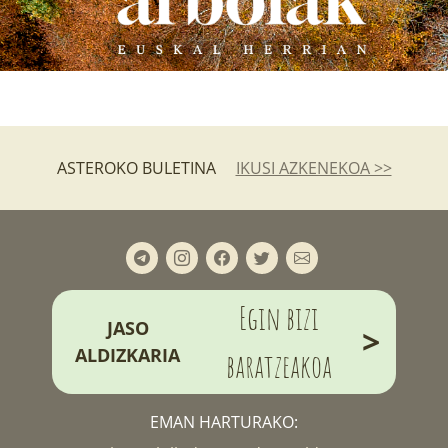
ASTEROKO BULETINA
IKUSI AZKENEKOA >>
Egin bizi
JASO
>
ALDIZKARIA
baratzeakoa
EMAN HARTURAKO: