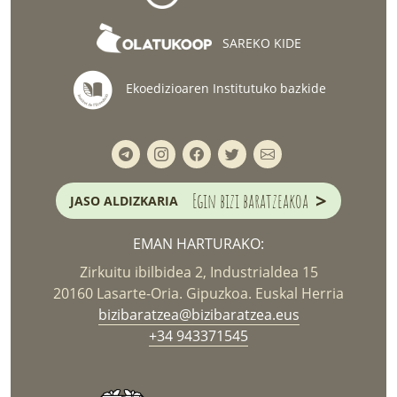
SAREKO KIDE
Ekoedizioaren Institutuko bazkide
>
Egin bizi baratzeakoa
JASO ALDIZKARIA
EMAN HARTURAKO:
Zirkuitu ibilbidea 2, Industrialdea 15
20160 Lasarte-Oria. Gipuzkoa. Euskal Herria
bizibaratzea@bizibaratzea.eus
+34 943371545