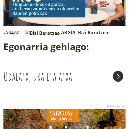
EGILEAK:
ARGIA, Bizi Baratzea
Egonarria gehiago:
Udalatx, ura eta atxa