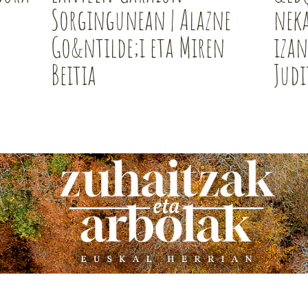
Sorgingunean | Alazne
neka
Go&ntilde;i eta Miren
izan
Beitia
Judi