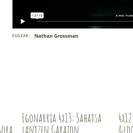
EGILEAK:
Nathan Grossman
Egonarria 4x13: Sahatsa
4x12
gora
lantzen Garaion
&ld