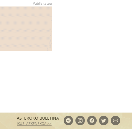
ASTEROKO BULETINA
IKUSI AZKENEKOA >>