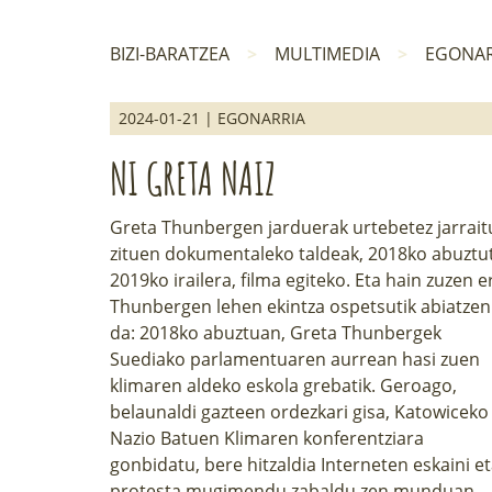
BIZI-BARATZEA
MULTIMEDIA
EGONAR
2024-01-21 | EGONARRIA
NI GRETA NAIZ
Greta Thunberg
en jarduerak urtebetez jarrait
zituen dokumentaleko taldeak, 2018ko abuztut
2019ko irailera, filma egiteko. Eta hain zuzen e
Thunbergen lehen ekintza ospetsutik abiatzen
da: 2018ko abuztuan, Greta Thunbergek
Suediako parlamentuaren aurrean hasi zuen
klimaren aldeko eskola grebatik. Geroago,
belaunaldi gazteen ordezkari gisa, Katowiceko
Nazio Batuen Klimaren konferentziara
gonbidatu, bere hitzaldia Interneten eskaini e
protesta mugimendu zabaldu zen munduan