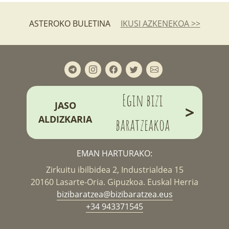
ASTEROKO BULETINA
IKUSI AZKENEKOA >>
Egin bizi
JASO
>
ALDIZKARIA
baratzeakoa
EMAN HARTURAKO:
Zirkuitu ibilbidea 2, Industrialdea 15
20160 Lasarte-Oria. Gipuzkoa. Euskal Herria
bizibaratzea@bizibaratzea.eus
+34 943371545