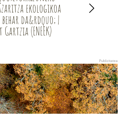
zaritza ekologikoa
benetako arris
 behar da&rdquo; |
t Gartzia (ENEEK)