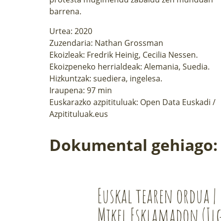
barrena.
Urtea: 2020
Zuzendaria: Nathan Grossman
Ekoizleak: Fredrik Heinig, Cecilia Nessen.
Ekoizpeneko herrialdeak: Alemania, Suedia.
Hizkuntzak: suediera, ingelesa.
Iraupena: 97 min
Euskarazko azpitituluak:
Open Data Euskadi
/
Azpitituluak.eus
Dokumental gehiago:
Euskal tearen ordua |
Mikel Esklamadon (Il