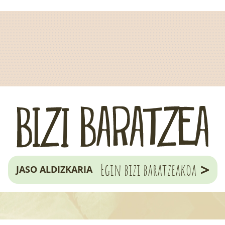
>
Egin bizi baratzeakoa
JASO ALDIZKARIA