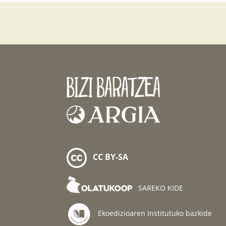
CC BY-SA
SAREKO KIDE
Ekoedizioaren Institutuko bazkide