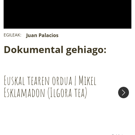
EGILEAK:
Juan Palacios
Dokumental gehiago:
Euskal tearen ordua | Mikel
Esklamadon (Ilgora tea)