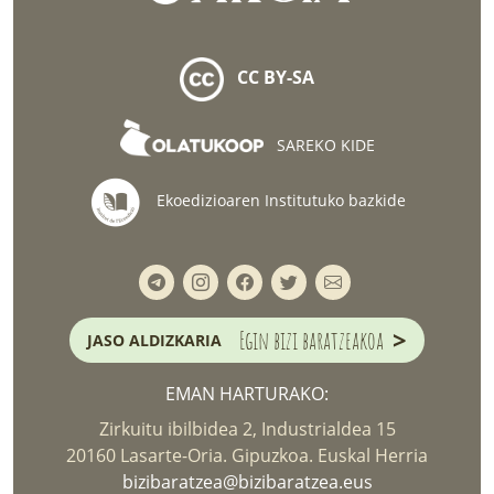
CC BY-SA
SAREKO KIDE
Ekoedizioaren Institutuko bazkide
>
Egin bizi baratzeakoa
JASO ALDIZKARIA
EMAN HARTURAKO:
Zirkuitu ibilbidea 2, Industrialdea 15
20160 Lasarte-Oria. Gipuzkoa. Euskal Herria
bizibaratzea@bizibaratzea.eus