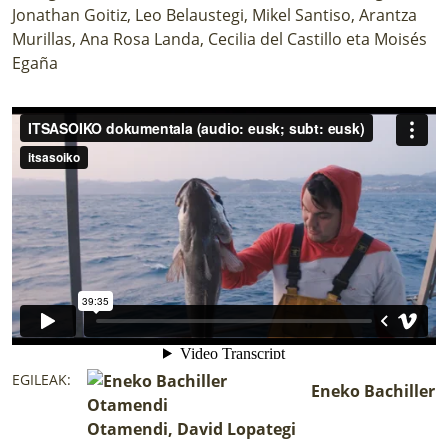
Jonathan Goitiz, Leo Belaustegi, Mikel Santiso, Arantza
Murillas, Ana Rosa Landa, Cecilia del Castillo eta Moisés
Egaña
EGILEAK:
Eneko Bachiller
Otamendi, David Lopategi