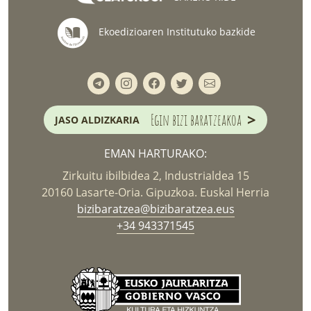
Ekoedizioaren Institutuko bazkide
>
Egin bizi baratzeakoa
JASO ALDIZKARIA
EMAN HARTURAKO:
Zirkuitu ibilbidea 2, Industrialdea 15
20160 Lasarte-Oria. Gipuzkoa. Euskal Herria
bizibaratzea@bizibaratzea.eus
+34 943371545