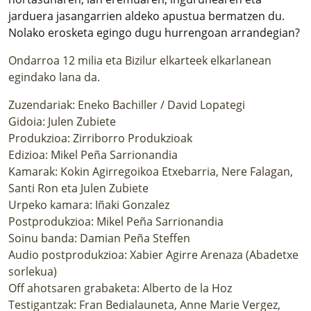
jarduera jasangarrien aldeko apustua bermatzen du.
Nolako erosketa egingo dugu hurrengoan arrandegian?
Ondarroa 12 milia eta Bizilur elkarteek elkarlanean
egindako lana da.
Zuzendariak: Eneko Bachiller / David Lopategi
Gidoia: Julen Zubiete
Produkzioa: Zirriborro Produkzioak
Edizioa: Mikel Peña Sarrionandia
Kamarak: Kokin Agirregoikoa Etxebarria, Nere Falagan,
Santi Ron eta Julen Zubiete
Urpeko kamara: Iñaki Gonzalez
Postprodukzioa: Mikel Peña Sarrionandia
Soinu banda: Damian Peña Steffen
Audio postprodukzioa: Xabier Agirre Arenaza (Abadetxe
sorlekua)
Off ahotsaren grabaketa: Alberto de la Hoz
Testigantzak: Fran Bedialauneta, Anne Marie Vergez,