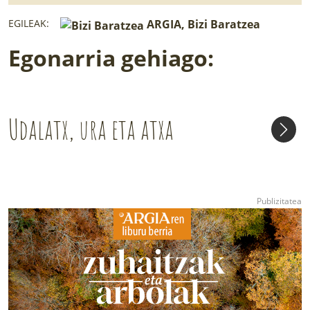
EGILEAK:
ARGIA, Bizi Baratzea
Egonarria gehiago:
Udalatx, ura eta atxa