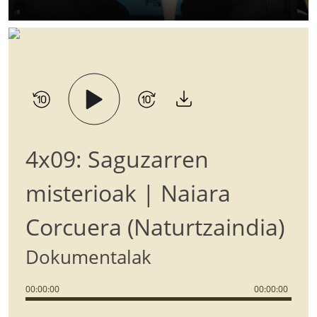
4x09: Saguzarren
misterioak | Naiara
Corcuera (Naturtzaindia)
Dokumentalak
00
:
00
:
00
00
:
00
:
00