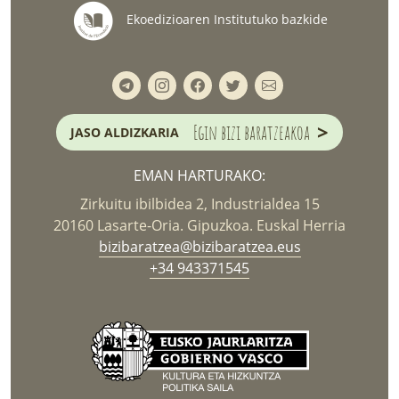
Ekoedizioaren Institutuko bazkide
>
Egin bizi baratzeakoa
JASO ALDIZKARIA
EMAN HARTURAKO:
Zirkuitu ibilbidea 2, Industrialdea 15
20160 Lasarte-Oria. Gipuzkoa. Euskal Herria
bizibaratzea@bizibaratzea.eus
+34 943371545