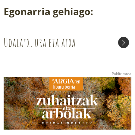
Egonarria gehiago:
Udalatx, ura eta atxa