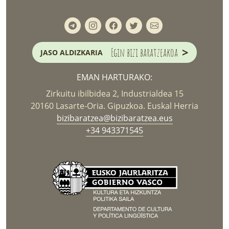
>
Egin bizi baratzeakoa
JASO ALDIZKARIA
EMAN HARTURAKO:
Zirkuitu ibilbidea 2, Industrialdea 15
20160 Lasarte-Oria. Gipuzkoa. Euskal Herria
bizibaratzea@bizibaratzea.eus
+34 943371545