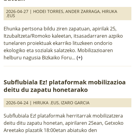
2026-04-27 |
HODEI TORRES
,
ANDER ZARRAGA
,
HIRUKA
.EUS
Ehunka pertsona bildu ziren zapatuan, apirilak 25,
Itzubaltzeta/Romoko kaleetan, itsasadarraren azpiko
tunelaren proiektuak ekarriko lituzkeen ondorio
ekologiko eta sozialak salatzeko. Mobilizazioaren
helburu nagusia Bizkaiko Foru...
(+)
Subflubiala Ez! plataformak mobilizazioa
deitu du zapatu honetarako
2026-04-24 |
HIRUKA .EUS
,
IZARO GARCIA
Subflubiala Ez! plataformak herritarrak mobilizatzera
deitu ditu zapatu honetan, apirilaren 25ean, Getxoko
Areetako plazatik 18:00etan abiatuko den