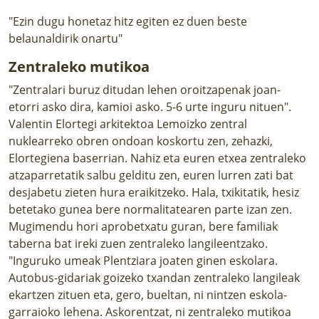
"Ezin dugu honetaz hitz egiten ez duen beste
belaunaldirik onartu"
Zentraleko mutikoa
"Zentralari buruz ditudan lehen oroitzapenak joan-
etorri asko dira, kamioi asko. 5-6 urte inguru nituen".
Valentin Elortegi arkitektoa Lemoizko zentral
nuklearreko obren ondoan koskortu zen, zehazki,
Elortegiena baserrian. Nahiz eta euren etxea zentraleko
atzaparretatik salbu gelditu zen, euren lurren zati bat
desjabetu zieten hura eraikitzeko. Hala, txikitatik, hesiz
betetako gunea bere normalitatearen parte izan zen.
Mugimendu hori aprobetxatu guran, bere familiak
taberna bat ireki zuen zentraleko langileentzako.
"Inguruko umeak Plentziara joaten ginen eskolara.
Autobus-gidariak goizeko txandan zentraleko langileak
ekartzen zituen eta, gero, bueltan, ni nintzen eskola-
garraioko lehena. Askorentzat, ni zentraleko mutikoa