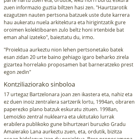
zuen informazio guztia biltzen hasi zen. "Haurtzarotik
ezagutzen nauten pertsona batzuek uste dute karrera
hau aukeratu nuela arkitektura eta hirigintzatik gure
oroimen kolektiboaren zulo beltz honi irtenbide bat
eman ahal izateko", baieztatu du, irmo.
"Proiektua aurkeztu nion lehen pertsonetako batek
esan zidan 20 urte baino gehiago igaro beharko zirela
gizartea horrelako proposamen bat barneratzeko prest
egon zedin"
Kontziliaziorako sinboloa
17 urtegaz Bartzelonara joan zen ikastera eta, nahiz eta
ez duen inoiz zentralera sartzerik lortu, 1994an, obraren
paperezko plano batzuk eskuratu zituen. 1998an,
Lemoizko zentral nuklearra eta ukitutako lurrak
erabilera publikoko gune bihurtzeari buruzko Gradu
Amaierako Lana aurkeztu zuen, eta, ordutik, bizitza
osoan bidelagun izan du proiektua. Bere proposamena