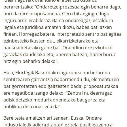
berarentzako: "Ondaretze-prozesua egin beharra dago,
hori da nire proposamena. Gero hitz egingo dugu
inguruaren erabileraz. Baina ondareagaz, estaldura
legala eta juridikoa ematen diozu, babes bat, azken
finean. Horregaz batera, interpretazio zentro bat egitea
ezinbesteko ikusten dut, elkarrizketarako eta
hausnarketarako gune bat. Oraindino ere ezkutuko
gatazkak daudelako eta, uneren batean, horiei buruz
hitz egin beharko delako".
Hala, Elortegik Basordako ingurunea norberarena
sentitzearen garrantzia nabarmendu du, elementuren
bat gorrotatzen edo gaitzesten bada, proposatutakoa
ere negatiboa izango delako: "Zentral nuklearragaz
adiskidetzeko modurik onenetako bat gurea eta
publikoa dela onartzea da".
Bere tesia amaitzen ari zenean, Euskal Ondare
Industrialetik adierazi zioten ez zela posiblea zentral