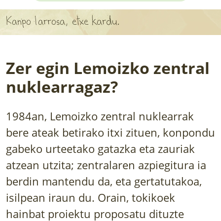
APARTEN MAPA
Kanpo larrosa, etxe kardu.
LURRERAKO BIDE LAGUN
BARATZEA
Zer egin Lemoizko zentral
HASI NAHI AL DUZU? 8 URRATS
nuklearragaz?
BIZI BARATZEA LIBURUA
1984an, Lemoizko zentral nuklearrak
SENDABELARRAK
bere ateak betirako itxi zituen, konpondu
gabeko urteetako gatazka eta zauriak
ETXEKO LANDAREAK
atzean utzita; zentralaren azpiegitura ia
LANDAREPEDIA
berdin mantendu da, eta gertatutakoa,
isilpean iraun du. Orain, tokikoek
ALBISTEAK
hainbat proiektu proposatu dituzte