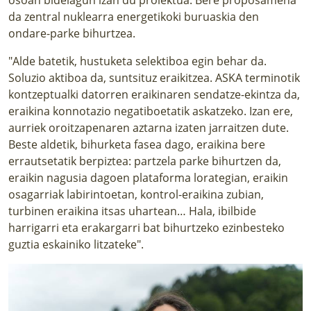
da zentral nuklearra energetikoki buruaskia den
ondare-parke bihurtzea.
"Alde batetik, hustuketa selektiboa egin behar da.
Soluzio aktiboa da, suntsituz eraikitzea. ASKA terminotik
kontzeptualki datorren eraikinaren sendatze-ekintza da,
eraikina konnotazio negatiboetatik askatzeko. Izan ere,
aurriek oroitzapenaren aztarna izaten jarraitzen dute.
Beste aldetik, bihurketa fasea dago, eraikina bere
errautsetatik berpiztea: partzela parke bihurtzen da,
eraikin nagusia dagoen plataforma lorategian, eraikin
osagarriak labirintoetan, kontrol-eraikina zubian,
turbinen eraikina itsas uhartean… Hala, ibilbide
harrigarri eta erakargarri bat bihurtzeko ezinbesteko
guztia eskainiko litzateke".