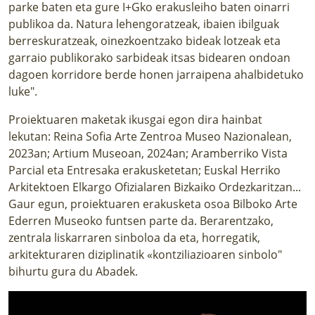
parke baten eta gure I+Gko erakusleiho baten oinarri
publikoa da. Natura lehengoratzeak, ibaien ibilguak
berreskuratzeak, oinezkoentzako bideak lotzeak eta
garraio publikorako sarbideak itsas bidearen ondoan
dagoen korridore berde honen jarraipena ahalbidetuko
luke".
Proiektuaren maketak ikusgai egon dira hainbat
lekutan: Reina Sofia Arte Zentroa Museo Nazionalean,
2023an; Artium Museoan, 2024an; Aramberriko Vista
Parcial eta Entresaka erakusketetan; Euskal Herriko
Arkitektoen Elkargo Ofizialaren Bizkaiko Ordezkaritzan...
Gaur egun, proiektuaren erakusketa osoa Bilboko Arte
Ederren Museoko funtsen parte da. Berarentzako,
zentrala liskarraren sinboloa da eta, horregatik,
arkitekturaren diziplinatik «kontziliazioaren sinbolo"
bihurtu gura du Abadek.