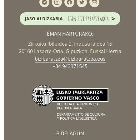
>
Egin bizi baratzeakoa
JASO ALDIZKARIA
EMAN HARTURAKO:
Zirkuitu ibilbidea 2, Industrialdea 15
20160 Lasarte-Oria. Gipuzkoa. Euskal Herria
bizibaratzea@bizibaratzea.eus
+34 943371545
BIDELAGUN