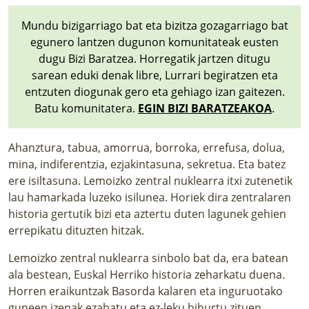
Mundu bizigarriago bat eta bizitza gozagarriago bat
egunero lantzen dugunon komunitateak eusten
dugu Bizi Baratzea. Horregatik jartzen ditugu
sarean eduki denak libre, Lurrari begiratzen eta
entzuten diogunak gero eta gehiago izan gaitezen.
Batu komunitatera.
EGIN BIZI BARATZEAKOA
.
Ahanztura, tabua, amorrua, borroka, errefusa, dolua,
mina, indiferentzia, ezjakintasuna, sekretua. Eta batez
ere isiltasuna. Lemoizko zentral nuklearra itxi zutenetik
lau hamarkada luzeko isilunea. Horiek dira zentralaren
historia gertutik bizi eta aztertu duten lagunek gehien
errepikatu dituzten hitzak.
Lemoizko zentral nuklearra sinbolo bat da, era batean
ala bestean, Euskal Herriko historia zeharkatu duena.
Horren eraikuntzak Basorda kalaren eta inguruotako
guneen izenak ezabatu eta ez-leku bihurtu zituen