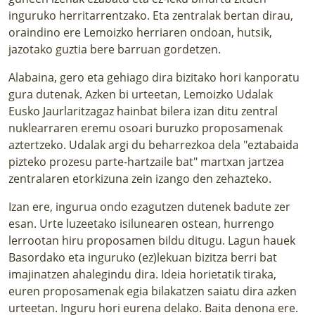
inguruko herritarrentzako. Eta zentralak bertan dirau,
oraindino ere Lemoizko herriaren ondoan, hutsik,
jazotako guztia bere barruan gordetzen.
Alabaina, gero eta gehiago dira bizitako hori kanporatu
gura dutenak. Azken bi urteetan, Lemoizko Udalak
Eusko Jaurlaritzagaz hainbat bilera izan ditu zentral
nuklearraren eremu osoari buruzko proposamenak
aztertzeko. Udalak argi du beharrezkoa dela "eztabaida
pizteko prozesu parte-hartzaile bat" martxan jartzea
zentralaren etorkizuna zein izango den zehazteko.
Izan ere, ingurua ondo ezagutzen dutenek badute zer
esan. Urte luzeetako isilunearen ostean, hurrengo
lerrootan hiru proposamen bildu ditugu. Lagun hauek
Basordako eta inguruko (ez)lekuan bizitza berri bat
imajinatzen ahalegindu dira. Ideia horietatik tiraka,
euren proposamenak egia bilakatzen saiatu dira azken
urteetan. Inguru hori eurena delako. Baita denona ere.