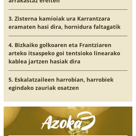
arrakastaz ereiten
3. Zisterna kamioiak ura Karrantzara
eramaten hasi dira, hornidura faltagatik
4. Bizkaiko golkoaren eta Frantziaren
arteko itsaspeko goi tentsioko linearako
kablea jartzen hasiak dira
5. Eskalatzaileen harrobian, harrobiek
egindako zauriak osatzen