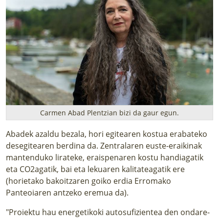
Carmen Abad Plentzian bizi da gaur egun.
Abadek azaldu bezala, hori egitearen kostua erabateko
desegitearen berdina da. Zentralaren euste-eraikinak
mantenduko lirateke, eraispenaren kostu handiagatik
eta CO2agatik, bai eta lekuaren kalitateagatik ere
(horietako bakoitzaren goiko erdia Erromako
Panteoiaren antzeko eremua da).
"Proiektu hau energetikoki autosufizientea den ondare-