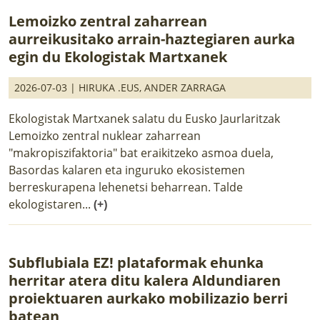
Lemoizko zentral zaharrean
aurreikusitako arrain-haztegiaren aurka
egin du Ekologistak Martxanek
2026-07-03 |
HIRUKA .EUS
,
ANDER ZARRAGA
Ekologistak Martxanek salatu du Eusko Jaurlaritzak
Lemoizko zentral nuklear zaharrean
"makropiszifaktoria" bat eraikitzeko asmoa duela,
Basordas kalaren eta inguruko ekosistemen
berreskurapena lehenetsi beharrean. Talde
ekologistaren...
(+)
Subflubiala EZ! plataformak ehunka
herritar atera ditu kalera Aldundiaren
proiektuaren aurkako mobilizazio berri
batean