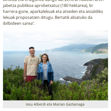
jabetza publikoa aprobetxatuz (180 hektarea), bi
harrera-gune, aparkalekuak eta atseden eta aisialdiko
lekuak proposatzen ditugu. Bertatik abiatuko da
ibilbideen sarea".
Iosu Alberdi eta Marian Gaztainaga