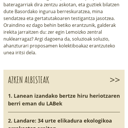
bateragarriak dira zentzu askotan, eta guztiek bilatzen
dute Basordako ingurua berreskuratzea, mina
sendatzea eta gertatutakoaren testigantza jasotzea.
Oraindino ez dago behin betiko erantzunik, galderak
irekita jarraitzen du: zer egin Lemoizko zentral
nuklearragaz? Argi dagoena da, soluzioak soluzio,
ahanzturari proposamen kolektiboakaz erantzuteko
unea iritsi dela.
>>
AZKEN ALBISTEAK
1. Lanean izandako bertze hiru heriotzaren
berri eman du LABek
2. Landare: 34 urte elikadura ekologikoa