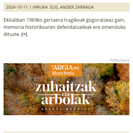
2024-10-11 |
HIRUKA .EUS
,
ANDER ZARRAGA
Ekitaldian 1969ko gertaera tragikoak gogoratzeaz gain,
memoria historikoaren defendatzaileak ere omenduko
dituzte.
(+)