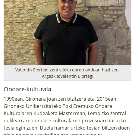
Valentin Elortegi zentraleko obren ondoan hazi zen.
Argazkia:Valentin Elortegi
Ondare-kulturala
1990ean, Gironara joan zen bizitzera eta, 2015ean,
Gironako Unibertsitateko Toki Eremuko Ondare
Kulturalaren Kudeaketa Masterrean, Lemoizko zentral
nuklearraren ondare kulturalaren prozesuari buruzko
tesia egin zuen. Duela hamar urteko tesian biltzen duen
ideia nagusiak oraindino ere zentzu osoa du