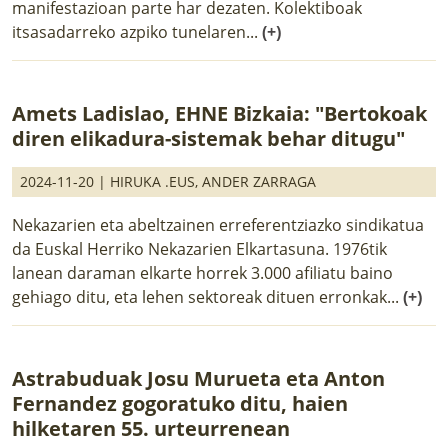
manifestazioan parte har dezaten. Kolektiboak
itsasadarreko azpiko tunelaren...
(+)
Amets Ladislao, EHNE Bizkaia: "Bertokoak
diren elikadura-sistemak behar ditugu"
2024-11-20 |
HIRUKA .EUS
,
ANDER ZARRAGA
Nekazarien eta abeltzainen erreferentziazko sindikatua
da Euskal Herriko Nekazarien Elkartasuna. 1976tik
lanean daraman elkarte horrek 3.000 afiliatu baino
gehiago ditu, eta lehen sektoreak dituen erronkak...
(+)
Astrabuduak Josu Murueta eta Anton
Fernandez gogoratuko ditu, haien
hilketaren 55. urteurrenean