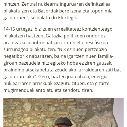
nintzen. Zentral nuklearra inguruaren definitzailea
bilakatu zen eta Basordak bere izena eta toponimia
galdu zuen", seinalatu du Elortegik.
14-15 urtegaz, bizi zuen errealitateaz kontzienteago
bilakatzen hasi zen. Gatazka politikoen ondorioz,
arantzazko alanbre bat jarri zuten eta hesi fisikoa
zurrunagoa bilakatu zen. "Nik ez nuen pertzepzio
negatiborik nabaritzen, baina igartzen nuen familia-
giroan bazeudela hitz egiteko hobe ez ziren gauzak,
oraindino atsekabetuta zeudelako lurraldearen zati bat
galdu zutelako". Gero, hazten joan ahala, energia
nuklearraren arriskuak ezagutu zituen, eta gizarte-
mugimenduak antolatu eta sendotu ziren.