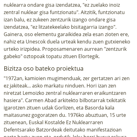
nuklearra ondare gisa izendatzea, "ez zuelako inoiz
zentral nuklear gisa funtzionatu". Aitzitik, funtzionatu
izan balu, ez zukeen zentzurik izango ondare gisa
izendatzea, "ez litzatekeelako bisitagarria izango".
Gainera, oso elementu garaikidea zela esan zioten ere,
nahiz eta Unescok duela urteak kendu zuen gutxieneko
urteko irizpidea. Proposamenaren aurrean "zentzurik
gabeko" oztopoak topatu zituen Elortegik.
Bizitza oso bateko proiektua
"1972an, kamioien mugimenduak, zer gertatzen ari zen
ez jakiteak... asko markatu ninduen. Hori izan zen
niretzat Lemoizko zentral nuklearraren eraikuntzaren
hasiera". Carmen Abad arkitekto bilbotarrak txikitatik
igarotzen zituen udak Gorlizen, eta Basorda kala
maitasunez gogoratzen du. 1976ko abuztuan, 15 urte
zituenean, Euskal Kostalde Ez Nuklearraren
Defentsarako Batzordeak deitutako manifestazioan
parte hartu zuen eta, ordutik, leku horri buruz eskura