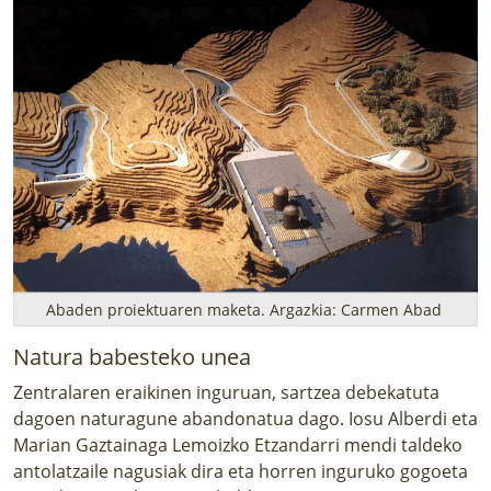
Abaden proiektuaren maketa. Argazkia: Carmen Abad
Natura babesteko unea
Zentralaren eraikinen inguruan, sartzea debekatuta
dagoen naturagune abandonatua dago. Iosu Alberdi eta
Marian Gaztainaga Lemoizko Etzandarri mendi taldeko
antolatzaile nagusiak dira eta horren inguruko gogoeta