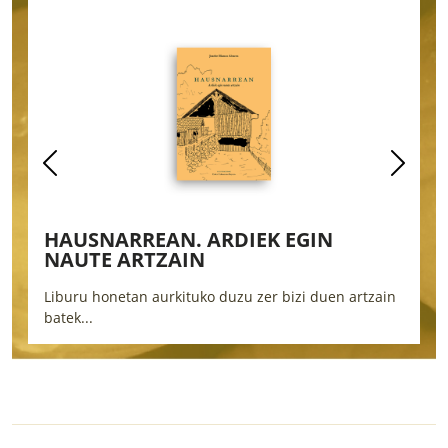
HAUSNARREAN. ARDIEK EGIN
H
NAUTE ARTZAIN
Liburu honetan aurkituko duzu zer bizi duen artzain
E
batek...
b