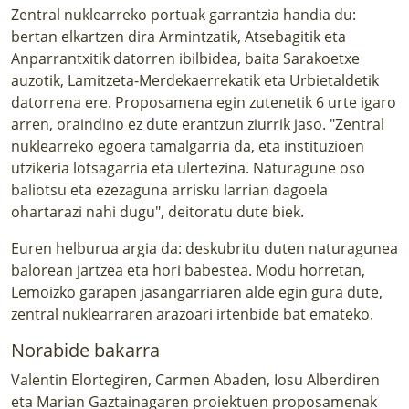
Zentral nuklearreko portuak garrantzia handia du:
bertan elkartzen dira Armintzatik, Atsebagitik eta
Anparrantxitik datorren ibilbidea, baita Sarakoetxe
auzotik, Lamitzeta-Merdekaerrekatik eta Urbietaldetik
datorrena ere. Proposamena egin zutenetik 6 urte igaro
arren, oraindino ez dute erantzun ziurrik jaso. "Zentral
nuklearreko egoera tamalgarria da, eta instituzioen
utzikeria lotsagarria eta ulertezina. Naturagune oso
baliotsu eta ezezaguna arrisku larrian dagoela
ohartarazi nahi dugu", deitoratu dute biek.
Euren helburua argia da: deskubritu duten naturagunea
balorean jartzea eta hori babestea. Modu horretan,
Lemoizko garapen jasangarriaren alde egin gura dute,
zentral nuklearraren arazoari irtenbide bat emateko.
Norabide bakarra
Valentin Elortegiren, Carmen Abaden, Iosu Alberdiren
eta Marian Gaztainagaren proiektuen proposamenak