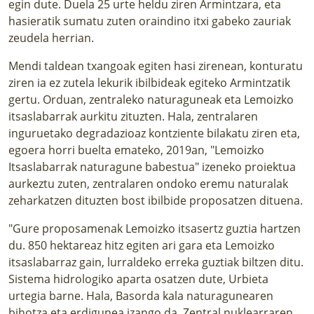
egin dute. Duela 25 urte heldu ziren Armintzara, eta
hasieratik sumatu zuten oraindino itxi gabeko zauriak
zeudela herrian.
Mendi taldean txangoak egiten hasi zirenean, konturatu
ziren ia ez zutela lekurik ibilbideak egiteko Armintzatik
gertu. Orduan, zentraleko naturaguneak eta Lemoizko
itsaslabarrak aurkitu zituzten. Hala, zentralaren
inguruetako degradazioaz kontziente bilakatu ziren eta,
egoera horri buelta emateko, 2019an, "Lemoizko
Itsaslabarrak naturagune babestua" izeneko proiektua
aurkeztu zuten, zentralaren ondoko eremu naturalak
zeharkatzen dituzten bost ibilbide proposatzen dituena.
"Gure proposamenak Lemoizko itsasertz guztia hartzen
du. 850 hektareaz hitz egiten ari gara eta Lemoizko
itsaslabarraz gain, lurraldeko erreka guztiak biltzen ditu.
Sistema hidrologiko aparta osatzen dute, Urbieta
urtegia barne. Hala, Basorda kala naturagunearen
bihotza eta erdigunea izango da. Zentral nuklearraren