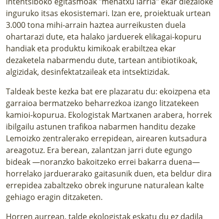
intentsiboko egitasmoak "mehatxu larria" ekar diezaioke
inguruko itsas ekosistemari. Izan ere, proiektuak urtean
3.000 tona mihi-arrain haztea aurreikusten duela
ohartarazi dute, eta halako jarduerek elikagai-kopuru
handiak eta produktu kimikoak erabiltzea ekar
dezaketela nabarmendu dute, tartean antibiotikoak,
algizidak, desinfektatzaileak eta intsektizidak.
Taldeak beste kezka bat ere plazaratu du: ekoizpena eta
garraioa bermatzeko beharrezkoa izango litzatekeen
kamioi-kopurua. Ekologistak Martxanen arabera, horrek
ibilgailu astunen trafikoa nabarmen handitu dezake
Lemoizko zentralerako errepidean, airearen kutsadura
areagotuz. Era berean, zalantzan jarri dute egungo
bideak —noranzko bakoitzeko errei bakarra duena—
horrelako jarduerarako gaitasunik duen, eta beldur dira
errepidea zabaltzeko obrek ingurune naturalean kalte
gehiago eragin ditzaketen.
Horren aurrean, talde ekologistak eskatu du ez dadila