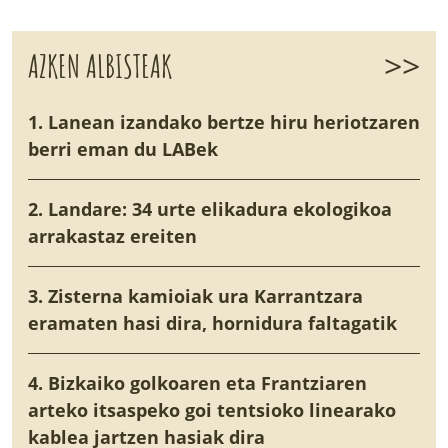
>>
AZKEN ALBISTEAK
1. Lanean izandako bertze hiru heriotzaren
berri eman du LABek
2. Landare: 34 urte elikadura ekologikoa
arrakastaz ereiten
3. Zisterna kamioiak ura Karrantzara
eramaten hasi dira, hornidura faltagatik
4. Bizkaiko golkoaren eta Frantziaren
arteko itsaspeko goi tentsioko linearako
kablea jartzen hasiak dira