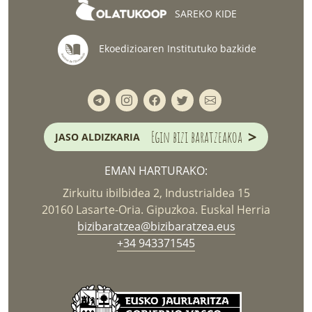
SAREKO KIDE
Ekoedizioaren Institutuko bazkide
>
Egin bizi baratzeakoa
JASO ALDIZKARIA
EMAN HARTURAKO:
Zirkuitu ibilbidea 2, Industrialdea 15
20160 Lasarte-Oria. Gipuzkoa. Euskal Herria
bizibaratzea@bizibaratzea.eus
+34 943371545