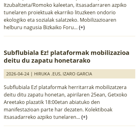
Itzubaltzeta/Romoko kaleetan, itsasadarraren azpiko
tunelaren proiektuak ekarriko lituzkeen ondorio
ekologiko eta sozialak salatzeko. Mobilizazioaren
helburu nagusia Bizkaiko Foru...
(+)
Subflubiala Ez! plataformak mobilizazioa
deitu du zapatu honetarako
2026-04-24 |
HIRUKA .EUS
,
IZARO GARCIA
Subflubiala Ez! plataformak herritarrak mobilizatzera
deitu ditu zapatu honetan, apirilaren 25ean, Getxoko
Areetako plazatik 18:00etan abiatuko den
manifestazioan parte har dezaten. Kolektiboak
itsasadarreko azpiko tunelaren...
(+)