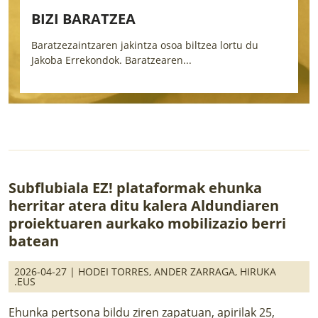
BIZI BARATZEA
Baratzezaintzaren jakintza osoa biltzea lortu du
4
Jakoba Errekondok. Baratzearen...
o
Subflubiala EZ! plataformak ehunka
herritar atera ditu kalera Aldundiaren
proiektuaren aurkako mobilizazio berri
batean
2026-04-27 |
HODEI TORRES
,
ANDER ZARRAGA
,
HIRUKA
.EUS
Ehunka pertsona bildu ziren zapatuan, apirilak 25,