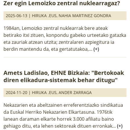
Zer egin Lemoizko zentral nuklearragaz?
2025-06-13 |
HIRUKA .EUS
,
NAHIA MARTINEZ GONDRA
1984an, Lemoizko zentral nuklearrak bere ateak
betirako itxi zituen, konpondu gabeko urteetako gatazka
eta zauriak atzean utzita; zentralaren azpiegitura ia
berdin mantendu da, eta gertatutakoa,...
(+)
Amets Ladislao, EHNE Bizkaia: "Bertokoak
diren elikadura-sistemak behar ditugu"
2024-11-20 |
HIRUKA .EUS
,
ANDER ZARRAGA
Nekazarien eta abeltzainen erreferentziazko sindikatua
da Euskal Herriko Nekazarien Elkartasuna. 1976tik
lanean daraman elkarte horrek 3.000 afiliatu baino
gehiago ditu, eta lehen sektoreak dituen erronkak...
(+)