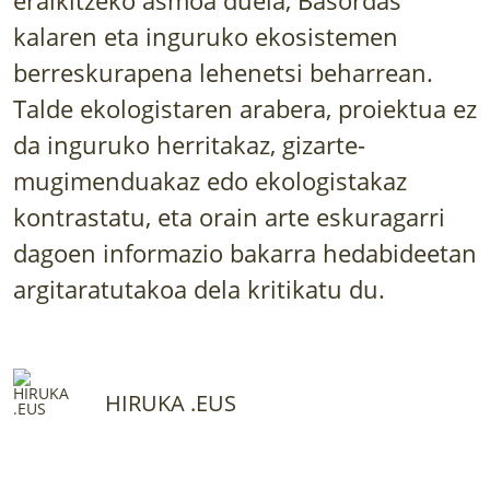
LURRAREN AGENDA
kalaren eta inguruko ekosistemen
berreskurapena lehenetsi beharrean.
AZOKA
Talde ekologistaren arabera, proiektua ez
da inguruko herritakaz, gizarte-
mugimenduakaz edo ekologistakaz
kontrastatu, eta orain arte eskuragarri
dagoen informazio bakarra hedabideetan
argitaratutakoa dela kritikatu du.
HIRUKA .EUS