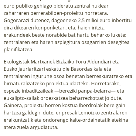
euro publiko gehiago bideratu zentral nuklear
zaharraren berrerabilpen-proiektu horretara.
Gogorarazi dutenez, dagoeneko 2,5 milioi euro inbertitu
dira dikearen konponketan, eta, haien iritziz,
erakundeek beste norabide bat hartu beharko lukete:
zentralaren eta haren azpiegitura osagarrien desegitea
planifikatzea.
Ekologistak Martxanek Bizkaiko Foru Aldundiari eta
Eusko Jaurlaritzari eskatu die Basordas kala eta
zentralaren ingurune osoa benetan berreskuratzeko eta
birnaturalizatzeko proiektua idazteko. Horretarako,
espezie inbaditzaileak —bereziki panpa-belarra— eta
eukalipto-sailak ordezkatzea beharrezkotzat jo dute.
Gainera, proiektu horren kostua Iberdrolak bere gain
hartzea galdegin dute, enpresak Lemoizko zentralaren
eraikuntzatik eta ondorengo kalte-ordainetatik etekina
atera zuela argudiatuta.