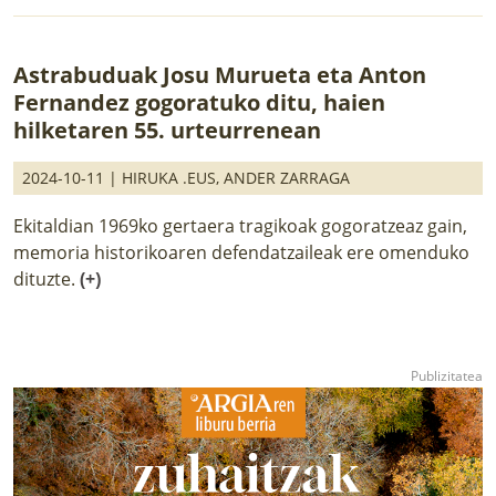
Astrabuduak Josu Murueta eta Anton
Fernandez gogoratuko ditu, haien
hilketaren 55. urteurrenean
2024-10-11 |
HIRUKA .EUS
,
ANDER ZARRAGA
Ekitaldian 1969ko gertaera tragikoak gogoratzeaz gain,
memoria historikoaren defendatzaileak ere omenduko
dituzte.
(+)