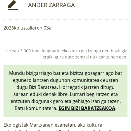
ANDER ZARRAGA
2026ko uztailaren 03a
Urtean 3.000 tona lenguadu ekoizteko gai izango den haztegia
eraiki gura dute zentral nuklear zaharrean.
Mundu bizigarriago bat eta bizitza gozagarriago bat
egunero lantzen dugunon komunitateak eusten
dugu Bizi Baratzea. Horregatik jartzen ditugu
sarean eduki denak libre, Lurrari begiratzen eta
entzuten diogunak gero eta gehiago izan gaitezen.
Batu komunitatera.
EGIN BIZI BARATZEAKOA
.
Ekologistak Martxanen esanetan, akuikultura