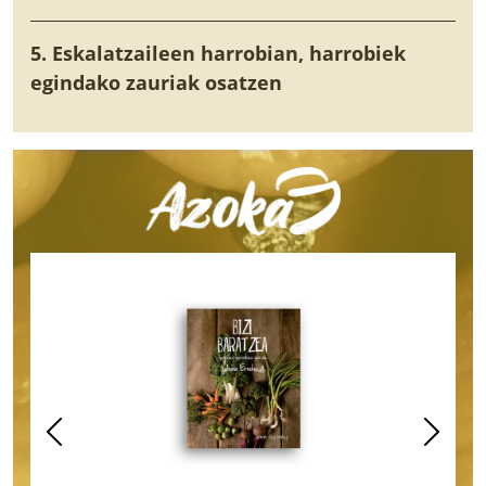
5. Eskalatzaileen harrobian, harrobiek
egindako zauriak osatzen