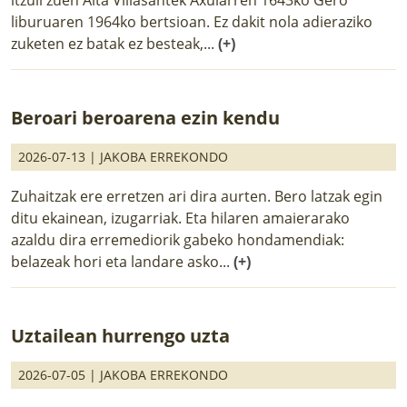
liburuaren 1964ko bertsioan. Ez dakit nola adieraziko
zuketen ez batak ez besteak,...
(+)
Beroari beroarena ezin kendu
2026-07-13 |
JAKOBA ERREKONDO
Zuhaitzak ere erretzen ari dira aurten. Bero latzak egin
ditu ekainean, izugarriak. Eta hilaren amaierarako
azaldu dira erremediorik gabeko hondamendiak:
belazeak hori eta landare asko...
(+)
Uztailean hurrengo uzta
2026-07-05 |
JAKOBA ERREKONDO