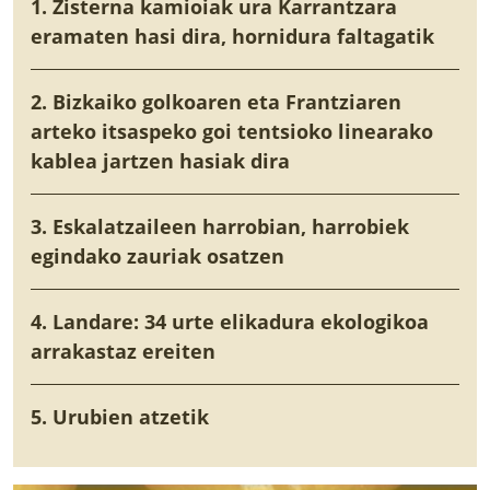
1. Zisterna kamioiak ura Karrantzara
eramaten hasi dira, hornidura faltagatik
2. Bizkaiko golkoaren eta Frantziaren
arteko itsaspeko goi tentsioko linearako
kablea jartzen hasiak dira
3. Eskalatzaileen harrobian, harrobiek
egindako zauriak osatzen
4. Landare: 34 urte elikadura ekologikoa
arrakastaz ereiten
5. Urubien atzetik