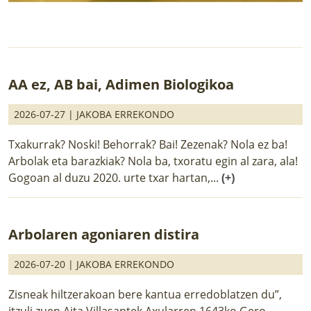
AA ez, AB bai, Adimen Biologikoa
2026-07-27 |
JAKOBA ERREKONDO
Txakurrak? Noski! Behorrak? Bai! Zezenak? Nola ez ba!
Arbolak eta barazkiak? Nola ba, txoratu egin al zara, ala!
Gogoan al duzu 2020. urte txar hartan,...
(+)
Arbolaren agoniaren distira
2026-07-20 |
JAKOBA ERREKONDO
Zisneak hiltzerakoan bere kantua erredoblatzen du”,
itzuli zuen Aita Villasantek Axularren 1643ko Gero