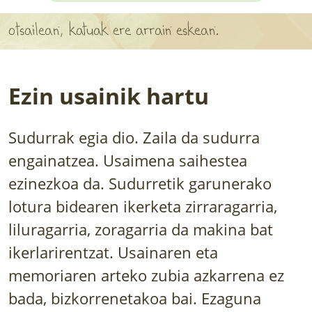
APARTEN MAPA
otsailean, katuak ere arrain eskean.
LURRERAKO BIDE LAGUN
BARATZEA
Ezin usainik hartu
HASI NAHI AL DUZU? 8 URRATS
Sudurrak egia dio. Zaila da sudurra
BIZI BARATZEA LIBURUA
engainatzea. Usaimena saihestea
SENDABELARRAK
ezinezkoa da. Sudurretik garunerako
lotura bidearen ikerketa zirraragarria,
ETXEKO LANDAREAK
liluragarria, zoragarria da makina bat
LANDAREPEDIA
ikerlarirentzat. Usainaren eta
memoriaren arteko zubia azkarrena ez
ALBISTEAK
bada, bizkorrenetakoa bai. Ezaguna