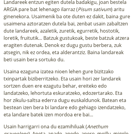
Landareek entzun egiten dutela badakigu, joan bestela
ARGIA pare bat lehenago ilarraz (
Pisum sativum
) aritu
ginenekora. Usaimenik ba ote duten ez dakit, baina gure
usaimena aztoratzen dutela bai, zenbat usain zabaltzen
dute landareek, azaletik, zuretik, egurretik, hostotik,
loretik, fruitutik… Batzuk gustukoak, beste batzuk atzera
eragiten dutenak. Denok ez dugu gustu berbera, zuk
atsegin, nik ez ordea, eta alderantziz. Baina landareak
beti usain bera sortuko du.
Usaina ezaguna izatea nioen lehen gure bizitzako
txinpartak biziberritzeko. Eta usain hori zer landarek
sortzen duen ere ezagutu behar, ereiteko edo
landatzeko, lehortuta eskuratzeko, edozertarako. Eta
hor zikulu-saltsa ederra dugu euskaldunok. Batean eta
bestean izen bera bi landare edo gehiago izendatzeko,
eta landare batek izen mordoa ere bai…
Usain harrigarri ona du ezamihiluak (
Anethum
graveolens
). Aneta, anado, anedo, anero, meillu, migelo,