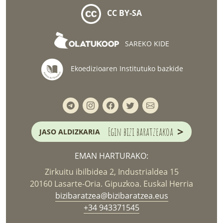
CC BY-SA
SAREKO KIDE
Ekoedizioaren Institutuko bazkide
>
Egin bizi baratzeakoa
JASO ALDIZKARIA
EMAN HARTURAKO:
Zirkuitu ibilbidea 2, Industrialdea 15
20160 Lasarte-Oria. Gipuzkoa. Euskal Herria
bizibaratzea@bizibaratzea.eus
+34 943371545