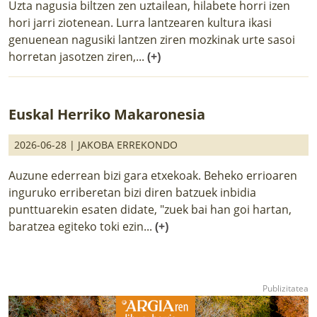
Uzta nagusia biltzen zen uztailean, hilabete horri izen
hori jarri ziotenean. Lurra lantzearen kultura ikasi
genuenean nagusiki lantzen ziren mozkinak urte sasoi
horretan jasotzen ziren,...
(+)
Euskal Herriko Makaronesia
2026-06-28 |
JAKOBA ERREKONDO
Auzune ederrean bizi gara etxekoak. Beheko errioaren
inguruko erriberetan bizi diren batzuek inbidia
punttuarekin esaten didate, "zuek bai han goi hartan,
baratzea egiteko toki ezin...
(+)