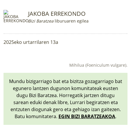
JAKOBA ERREKONDO
Bizi Baratzea
liburuaren egilea
2025eko urtarrilaren 13a
Mihilua (Foeniculum vulgare).
Mundu bizigarriago bat eta bizitza gozagarriago bat
egunero lantzen dugunon komunitateak eusten
dugu Bizi Baratzea. Horregatik jartzen ditugu
sarean eduki denak libre, Lurrari begiratzen eta
entzuten diogunak gero eta gehiago izan gaitezen.
Batu komunitatera.
EGIN BIZI BARATZEAKOA
.