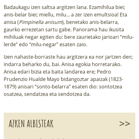
Badaukagu izen saltsa argitzen lana. Ezamihilua biei;
anis-belar biei; miellu, milu... a zer izen emultsioa! Eta
anisa (
Pimpinella anisum
), benetako anis-belarra,
gaurko errezetan sartu gabe. Panorama hau ikusita
mihiluak negar egiten du: bere zaurietako jarioari “milu-
lerde” edo “milu-negar” esaten zaio.
Izen nahaste-borraste hau argitzera ea nor jartzen den;
indarra beharko du, bai. Anisa egokia horretarako.
Anisa edari bizia eta baita landarea ere; Pedro
Prudenzio Hualde Mayo bidangoztar apaizak (1823-
1879) anisari “sonto-belarra” esaten dio: sontotzea
osatzea, sendatzea eta sendotzea da.
>>
AZKEN ALBISTEAK