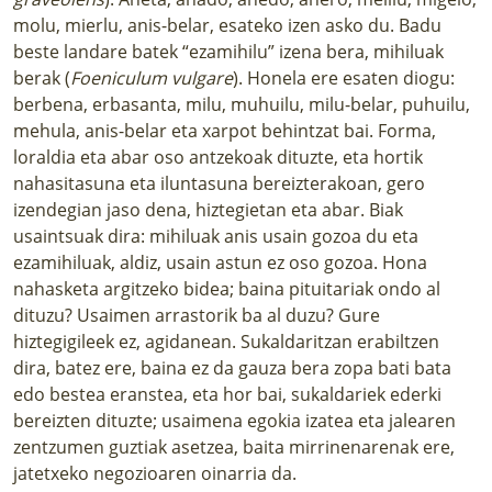
molu, mierlu, anis-belar, esateko izen asko du. Badu
beste landare batek “ezamihilu” izena bera, mihiluak
berak (
Foeniculum vulgare
). Honela ere esaten diogu:
berbena, erbasanta, milu, muhuilu, milu-belar, puhuilu,
mehula, anis-belar eta xarpot behintzat bai. Forma,
loraldia eta abar oso antzekoak dituzte, eta hortik
nahasitasuna eta iluntasuna bereizterakoan, gero
izendegian jaso dena, hiztegietan eta abar. Biak
usaintsuak dira: mihiluak anis usain gozoa du eta
ezamihiluak, aldiz, usain astun ez oso gozoa. Hona
nahasketa argitzeko bidea; baina pituitariak ondo al
dituzu? Usaimen arrastorik ba al duzu? Gure
hiztegigileek ez, agidanean. Sukaldaritzan erabiltzen
dira, batez ere, baina ez da gauza bera zopa bati bata
edo bestea eranstea, eta hor bai, sukaldariek ederki
bereizten dituzte; usaimena egokia izatea eta jalearen
zentzumen guztiak asetzea, baita mirrinenarenak ere,
jatetxeko negozioaren oinarria da.