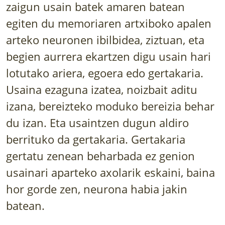
zaigun usain batek amaren batean
LURRAREN AGENDA
egiten du memoriaren artxiboko apalen
AZOKA
arteko neuronen ibilbidea, ziztuan, eta
begien aurrera ekartzen digu usain hari
lotutako ariera, egoera edo gertakaria.
Usaina ezaguna izatea, noizbait aditu
izana, bereizteko moduko bereizia behar
du izan. Eta usaintzen dugun aldiro
berrituko da gertakaria. Gertakaria
gertatu zenean beharbada ez genion
usainari aparteko axolarik eskaini, baina
hor gorde zen, neurona habia jakin
batean.