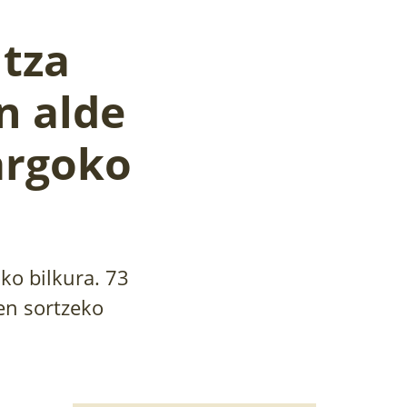
ntza
n alde
argoko
ko bilkura. 73
en sortzeko