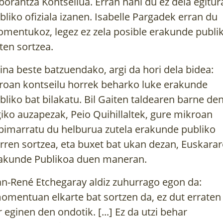
borantza Kontseilua. Erran nahi du ez dela egitur
bliko ofiziala izanen. Isabelle Pargadek erran du
mentukoz, legez ez zela posible erakunde publi
ten sortzea.
ina beste batzuendako, argi da hori dela bidea:
roan kontseilu horrek beharko luke erakunde
bliko bat bilakatu. Bil Gaiten taldearen barne de
giko auzapezak, Peio Quihillaltek, gure mikroan
pimarratu du helburua zutela erakunde publiko
rren sortzea, eta buxet bat ukan dezan, Euskara
akunde Publikoa duen maneran.
an-René Etchegaray aldiz zuhurrago egon da:
omentuan elkarte bat sortzen da, ez dut erraten
r eginen den ondotik. [...] Ez da utzi behar