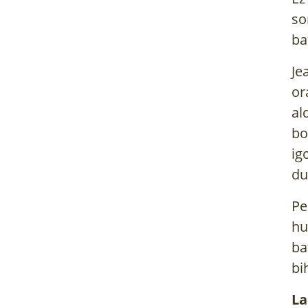
so
ba
Je
or
al
bo
ig
du
Pe
hu
ba
bi
La