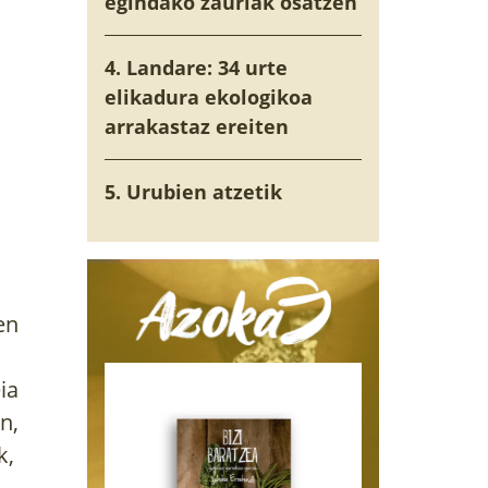
egindako zauriak osatzen
4. Landare: 34 urte
elikadura ekologikoa
arrakastaz ereiten
5. Urubien atzetik
en
ia
n,
k,