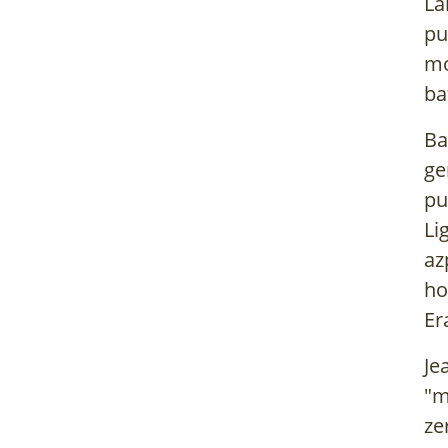
La
pu
mo
ba
Ba
ge
pu
Li
az
ho
Er
Je
"m
ze