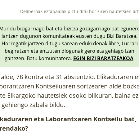
Deliberoak eztabaidak piztu ditu hor ziren hautetsien ar
Mundu bizigarriago bat eta bizitza gozagarriago bat eguner
lantzen dugunon komunitateak eusten dugu Bizi Baratzea.
Horregatik jartzen ditugu sarean eduki denak libre, Lurrari
begiratzen eta entzuten diogunak gero eta gehiago izan
gaitezen. Batu komunitatera.
EGIN BIZI BARATZEAKOA
.
 alde, 78 kontra eta 31 abstentzio. Elikaduraren e
borantzaren Kontseiluaren sortzearen alde bozk
te Elkargoko hautetsiek osoko bilkuran, baina ez
 gehiengo zabala bildu.
ikaduraren eta Laborantxaren Kontseilu bat,
rendako?