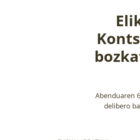
Eli
Konts
bozka
Abenduaren 6a
delibero b