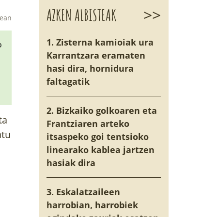
>>
AZKEN ALBISTEAK
tean
1. Zisterna kamioiak ura
o
Karrantzara eramaten
hasi dira, hornidura
faltagatik
2. Bizkaiko golkoaren eta
ta
Frantziaren arteko
atu
itsaspeko goi tentsioko
linearako kablea jartzen
hasiak dira
3. Eskalatzaileen
harrobian, harrobiek