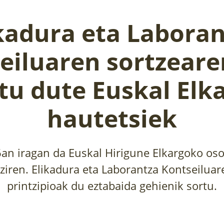
kadura eta Labora
eiluaren sortzeare
tu dute Euskal Elk
hautetsiek
n iragan da Euskal Hirigune Elkargoko oso
aziren. Elikadura eta Laborantza Kontseiluar
printzipioak du eztabaida gehienik sortu.