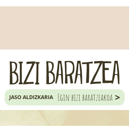
>
Egin bizi baratzeakoa
JASO ALDIZKARIA