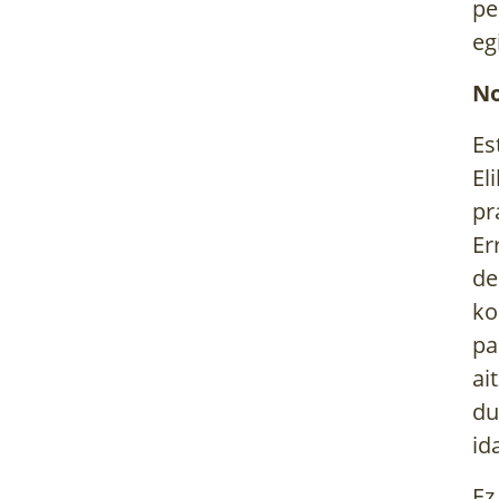
pe
eg
No
Es
El
pr
Er
de
ko
pa
ai
du
id
Ez