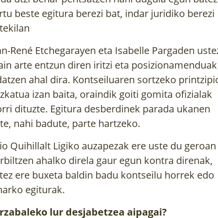
rtu beste egitura berezi bat, indar juridiko berezi
tekilan
an-René Etchegarayen eta Isabelle Pargaden uste
ain arte entzun diren iritzi eta posizionamenduak
datzen ahal dira. Kontseiluaren sortzeko printzipi
zkatua izan baita, oraindik goiti gomita ofizialak
orri dituzte. Egitura desberdinek parada ukanen
te, nahi badute, parte hartzeko.
io Quihillalt Ligiko auzapezak ere uste du geroan
rbiltzen ahalko direla gaur egun kontra direnak,
tez ere buxeta baldin badu kontseilu horrek edo
harko egiturak.
rzabaleko lur desjabetzea aipagai?