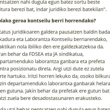
ntsatzen nahi dugula egun batez sortu beste
itura berezi bat, indar juridiko berezi batekilan".
lako geroa kontseilu berri horrendako?
tatus juridikoaren galdera pausatzen baldin bada
ikadura eta Laborantza Kontseilu berriarendako,
aktikan nola ibiliko den ere galdezkatzekoa da.
ran behar da FDSEA eta JA sindikatua,
partamenduko laborantza ganbara eta prefeta
ntra posizionatu direla. Argi utzi dute ez zutela
rte hartuko. Iritzi horren lekuko da, osoko bilkur
tzin
departamenduko laborantxa ganbarak helara
en gutuna
. Jakin behar da
prefetak ere gutun bat
atzi zuela
bere desadostasunaren erakusteko.
 da utzi behar pentsatzen nahi dugula egun batez