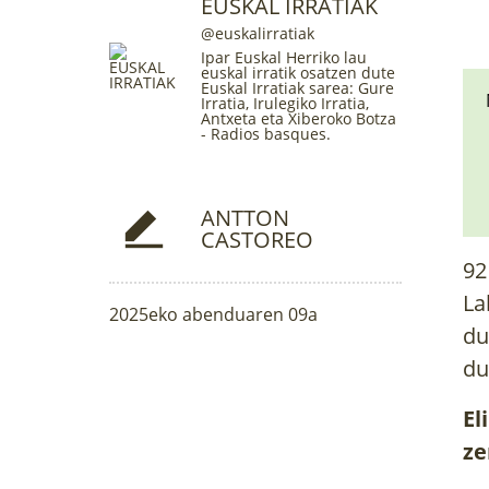
EUSKAL IRRATIAK
@euskalirratiak
Ipar Euskal Herriko lau
euskal irratik osatzen dute
Euskal Irratiak sarea
: Gure
Irratia, Irulegiko Irratia,
Antxeta eta Xiberoko Botza
- Radios basques.
ANTTON
CASTOREO
92
La
2025eko abenduaren 09a
du
du
El
ze