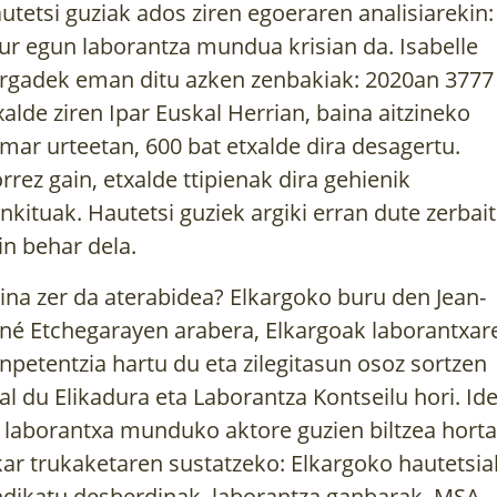
utetsi guziak ados ziren egoeraren analisiarekin:
ur egun laborantza mundua krisian da. Isabelle
rgadek eman ditu azken zenbakiak: 2020an 3777
xalde ziren Ipar Euskal Herrian, baina aitzineko
mar urteetan, 600 bat etxalde dira desagertu.
rrez gain, etxalde ttipienak dira gehienik
nkituak. Hautetsi guziek argiki erran dute zerbait
in behar dela.
ina zer da aterabidea? Elkargoko buru den Jean-
né Etchegarayen arabera, Elkargoak laborantxar
npetentzia hartu du eta zilegitasun osoz sortzen
al du Elikadura eta Laborantza Kontseilu hori. Ide
 laborantxa munduko aktore guzien biltzea horta
kar trukaketaren sustatzeko: Elkargoko hautetsia
ndikatu desberdinak, laborantza ganbarak, MSA