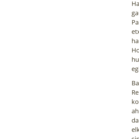
Ha
ga
Pa
et
ha
Ho
hu
eg
Ba
Re
ko
ah
da
el
si