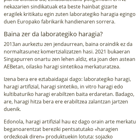
nekazarien sindikatuak eta beste hainbat gizarte
eragilek kritikatu egin zuten laborategiko haragia egingo
duen Europako fabrikarik handienaren sorrera.
Baina zer da laborategiko haragia?
2013an aurkeztu zen jendaurrean, baina oraindik ez da
normaltasunez komertzializatzen hasi. 2021 bukaeran
Singapurren onartu zen lehen aldiz, eta joan den astean
AEBetan, oilasko haragi sintetikoa merkaturatzea.
Izena bera ere eztabaidagai dago: laborategiko haragi,
haragi artifizial, haragi sintetiko, in vitro haragi edo
kultibaturiko haragi erabiltzen baita erdaretan. Badago,
are, haragi hitza bera ere erabiltzea zalantzan jartzen
duenik.
Edonola, haragi artifizial hau ez dago orain arte merkatu
beganoarentzat bereziki pentsatutako «haragien
ordezkoak diren» produktuekin lotuta: sojazko