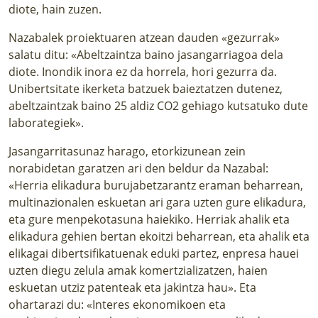
diote, hain zuzen.
Nazabalek proiektuaren atzean dauden «gezurrak»
salatu ditu: «Abeltzaintza baino jasangarriagoa dela
diote. Inondik inora ez da horrela, hori gezurra da.
Unibertsitate ikerketa batzuek baieztatzen dutenez,
abeltzaintzak baino 25 aldiz CO2 gehiago kutsatuko dute
laborategiek».
Jasangarritasunaz harago, etorkizunean zein
norabidetan garatzen ari den beldur da Nazabal:
«Herria elikadura burujabetzarantz eraman beharrean,
multinazionalen eskuetan ari gara uzten gure elikadura,
eta gure menpekotasuna haiekiko. Herriak ahalik eta
elikadura gehien bertan ekoitzi beharrean, eta ahalik eta
elikagai dibertsifikatuenak eduki partez, enpresa hauei
uzten diegu zelula amak komertzializatzen, haien
eskuetan utziz patenteak eta jakintza hau». Eta
ohartarazi du: «Interes ekonomikoen eta