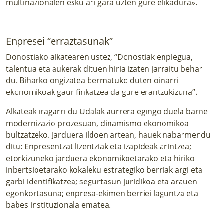
multinazionalen esku ari gara uzten gure elikadura».
Enpresei “erraztasunak”
Donostiako alkatearen ustez, “Donostiak enplegua,
talentua eta aukerak dituen hiria izaten jarraitu behar
du. Biharko ongizatea bermatuko duten oinarri
ekonomikoak gaur finkatzea da gure erantzukizuna”.
Alkateak iragarri du Udalak aurrera egingo duela barne
modernizazio prozesuan, dinamismo ekonomikoa
bultzatzeko. Jarduera ildoen artean, hauek nabarmendu
ditu: Enpresentzat lizentziak eta izapideak arintzea;
etorkizuneko jarduera ekonomikoetarako eta hiriko
inbertsioetarako kokaleku estrategiko berriak argi eta
garbi identifikatzea; segurtasun juridikoa eta arauen
egonkortasuna; enpresa-ekimen berriei laguntza eta
babes instituzionala ematea.