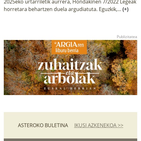
2025eko urtarriletik aurrera, Hondakinen 7/2022 Legeak
horretara behartzen duela argudiatuta. Eguzkik,...
(+)
ASTEROKO BULETINA
IKUSI AZKENEKOA >>