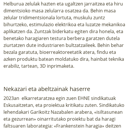
Helburua zelulak hazten eta ugaltzen jarraitzea eta hiru
dimentsioko masa zelularra osatzea da. Behin masa
zelular tridimentsionala lortuta, muskulu zuntz
bihurtzeko, estimulazio elektrikoa eta luzatze mekanikoa
aplikatzen da. Zuntzak biderkatu egiten dira honela, eta
benetako haragiaren testura berbera garatzen dutela
ziurtatzen dute industriaren bultzatzaileek. Behin behar
bezala garatuta, bioerreaktoreetatik atera, findu eta
azken produktu batean moldatuko dira, hainbat teknika
erabiliz, tartean, 3D inprimaketa.
Nekazari eta abeltzainak haserre
2023an elkarretaratzea egin zuen EHNE sindikatuak
Eskusaitzetan, eta proiektua kritikatu zuten. Sindikatuko
lehendakari Garikoitz Nazabalen arabera, «isiltasunean
eta gezurrean» oinarritutako proiektu bat da haragi
faltsuaren laborategia: «Frankenstein haragia» deitzen