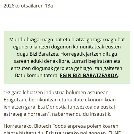
2026ko otsailaren 13a
Mundu bizigarriago bat eta bizitza gozagarriago bat
egunero lantzen dugunon komunitateak eusten
dugu Bizi Baratzea. Horregatik jartzen ditugu
sarean eduki denak libre, Lurrari begiratzen eta
entzuten diogunak gero eta gehiago izan gaitezen.
Batu komunitatera.
EGIN BIZI BARATZEAKOA
.
“Ez gara lehiatzen industria bolumen astunean.
Ezagutzan, berrikuntzan eta kalitate ekonomikoan
lehiatzen gara. Eta Donostia funtsezkoa da euskal
estrategia horretan”, nabarmendu du Insaustik.
Horretarako,
Biotech Foods enpresa polemikoaren
planta bisitatu du
, Eskusaitzetako poligonoan. EHNE