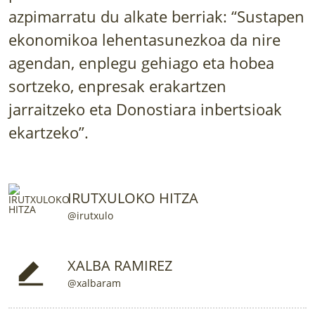
LURRAREN AGENDA
azpimarratu du alkate berriak: “Sustapen
ekonomikoa lehentasunezkoa da nire
AZOKA
agendan, enplegu gehiago eta hobea
sortzeko, enpresak erakartzen
jarraitzeko eta Donostiara inbertsioak
ekartzeko”.
IRUTXULOKO HITZA
@irutxulo
XALBA RAMIREZ
@xalbaram