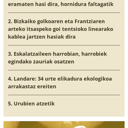
eramaten hasi dira, hornidura faltagatik
2. Bizkaiko golkoaren eta Frantziaren
arteko itsaspeko goi tentsioko linearako
kablea jartzen hasiak dira
3. Eskalatzaileen harrobian, harrobiek
egindako zauriak osatzen
4. Landare: 34 urte elikadura ekologikoa
arrakastaz ereiten
5. Urubien atzetik