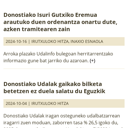
Donostiako Isuri Gutxiko Eremua
arautuko duen ordenantza onartu dute,
azken tramitearen zain
2024-10-16 |
IRUTXULOKO HITZA
,
INAXIO ESNAOLA
Arroka plazako Udalinfo bulegoan herritarrentzako
informazio gune bat jarriko du azaroan.
(+)
Donostiako Udalak gaikako bilketa
betetzen ez duela salatu du Eguzkik
2024-10-04 |
IRUTXULOKO HITZA
Donostiako Udalak iragan osteguneko udalbatzarrean
iragarri zuen moduan, zaborren tasa % 26,5 igoko du,