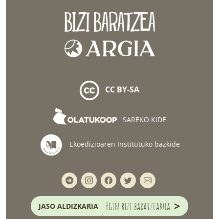
CC BY-SA
SAREKO KIDE
Ekoedizioaren Institutuko bazkide
>
Egin bizi baratzeakoa
JASO ALDIZKARIA