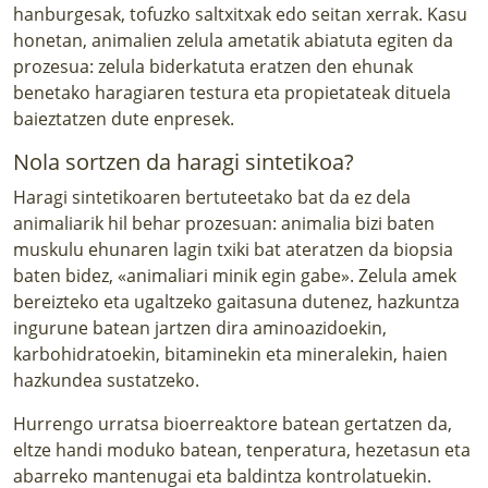
hanburgesak, tofuzko saltxitxak edo seitan xerrak. Kasu
honetan, animalien zelula ametatik abiatuta egiten da
prozesua: zelula biderkatuta eratzen den ehunak
benetako haragiaren testura eta propietateak dituela
baieztatzen dute enpresek.
Nola sortzen da haragi sintetikoa?
Haragi sintetikoaren bertuteetako bat da ez dela
animaliarik hil behar prozesuan: animalia bizi baten
muskulu ehunaren lagin txiki bat ateratzen da biopsia
baten bidez, «animaliari minik egin gabe». Zelula amek
bereizteko eta ugaltzeko gaitasuna dutenez, hazkuntza
ingurune batean jartzen dira aminoazidoekin,
karbohidratoekin, bitaminekin eta mineralekin, haien
hazkundea sustatzeko.
Hurrengo urratsa bioerreaktore batean gertatzen da,
eltze handi moduko batean, tenperatura, hezetasun eta
abarreko mantenugai eta baldintza kontrolatuekin.