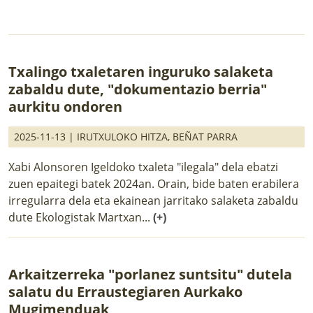
Txalingo txaletaren inguruko salaketa
zabaldu dute, "dokumentazio berria"
aurkitu ondoren
2025-11-13 |
IRUTXULOKO HITZA
,
BEÑAT PARRA
Xabi Alonsoren Igeldoko txaleta "ilegala" dela ebatzi
zuen epaitegi batek 2024an. Orain, bide baten erabilera
irregularra dela eta ekainean jarritako salaketa zabaldu
dute Ekologistak Martxan...
(+)
Arkaitzerreka "porlanez suntsitu" dutela
salatu du Erraustegiaren Aurkako
Mugimenduak