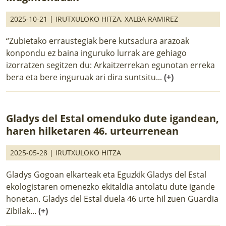
2025-10-21 |
IRUTXULOKO HITZA
,
XALBA RAMIREZ
“Zubietako erraustegiak bere kutsadura arazoak
konpondu ez baina inguruko lurrak are gehiago
izorratzen segitzen du: Arkaitzerrekan egunotan erreka
bera eta bere inguruak ari dira suntsitu...
(+)
Gladys del Estal omenduko dute igandean,
haren hilketaren 46. urteurrenean
2025-05-28 |
IRUTXULOKO HITZA
Gladys Gogoan elkarteak eta Eguzkik Gladys del Estal
ekologistaren omenezko ekitaldia antolatu dute igande
honetan. Gladys del Estal duela 46 urte hil zuen Guardia
Zibilak...
(+)