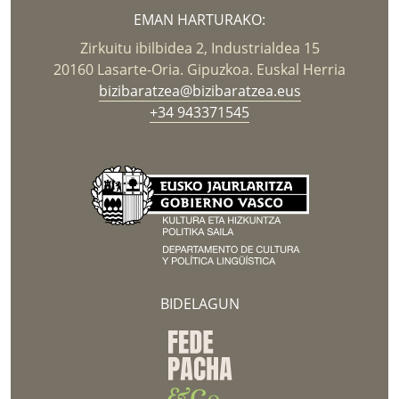
EMAN HARTURAKO:
Zirkuitu ibilbidea 2, Industrialdea 15
20160 Lasarte-Oria. Gipuzkoa. Euskal Herria
bizibaratzea@bizibaratzea.eus
+34 943371545
BIDELAGUN