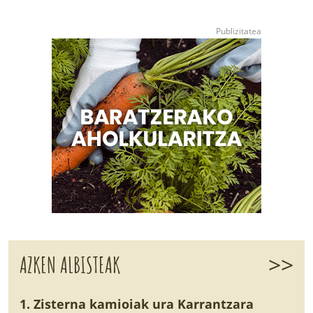
>>
AZKEN ALBISTEAK
1. Zisterna kamioiak ura Karrantzara