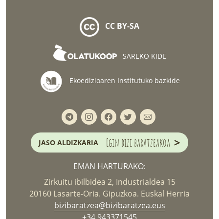
CC BY-SA
SAREKO KIDE
Ekoedizioaren Institutuko bazkide
>
Egin bizi baratzeakoa
JASO ALDIZKARIA
EMAN HARTURAKO:
Zirkuitu ibilbidea 2, Industrialdea 15
20160 Lasarte-Oria. Gipuzkoa. Euskal Herria
bizibaratzea@bizibaratzea.eus
+34 943371545