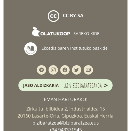
CC BY-SA
SAREKO KIDE
Ekoedizioaren Institutuko bazkide
>
Egin bizi baratzeakoa
JASO ALDIZKARIA
EMAN HARTURAKO:
Zirkuitu ibilbidea 2, Industrialdea 15
20160 Lasarte-Oria. Gipuzkoa. Euskal Herria
bizibaratzea@bizibaratzea.eus
+34 943371545