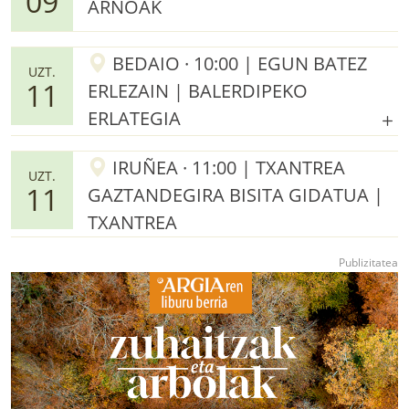
09
ARNOAK
BEDAIO · 10:00 | EGUN BATEZ
UZT.
11
ERLEZAIN | BALERDIPEKO
ERLATEGIA
IRUÑEA · 11:00 | TXANTREA
UZT.
11
GAZTANDEGIRA BISITA GIDATUA |
TXANTREA