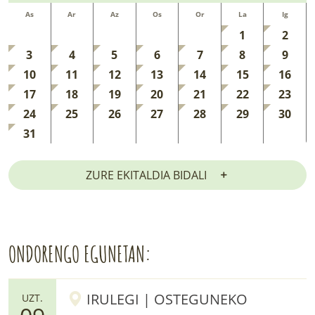
As
Ar
Az
Os
Or
La
Ig
1
2
3
4
5
6
7
8
9
10
11
12
13
14
15
16
17
18
19
20
21
22
23
24
25
26
27
28
29
30
31
ZURE EKITALDIA BIDALI
ONDORENGO EGUNETAN:
IRULEGI | OSTEGUNEKO
UZT.