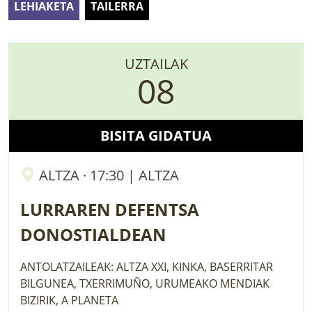
LEHIAKETA
TAILERRA
LURRAREN AGENDA
AZOKA
UZTAILAK
08
BISITA GIDATUA
ALTZA · 17:30 | ALTZA
LURRAREN DEFENTSA
DONOSTIALDEAN
ANTOLATZAILEAK: ALTZA XXI, KINKA, BASERRITAR
BILGUNEA, TXERRIMUÑO, URUMEAKO MENDIAK
BIZIRIK, A PLANETA