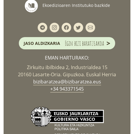
Ekoedizioaren Institutuko bazkide
>
Egin bizi baratzeakoa
JASO ALDIZKARIA
EMAN HARTURAKO:
Zirkuitu ibilbidea 2, Industrialdea 15
20160 Lasarte-Oria. Gipuzkoa. Euskal Herria
bizibaratzea@bizibaratzea.eus
+34 943371545