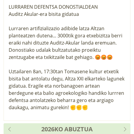
LURRAREN DEFENTSA DONOSTIALDEAN
Auditz Akular-era bisita gidatua
Lurraren artifizializazio adibide latza Altzan
planteatzen dutena... 3000tik gora etxebizitza berri
eraiki nahi dituzte Auditz-Akular landa eremuan.
Donostiako udalak bultzatutako proeiktu
zentzugabe eta txikitzaile bat gehiago. 😡😡😡
Uztailaren 8an, 17:30tan Tomasene kultur etxetik
bisita bat antolatu degu, Altza XXI elkarteko lagunek
gidatua. Eragile eta norbanagoen artean
berdegune eta balio agroekologiko handiko lurrren
defentsa antolatzeko beharra gero eta argiago
daukagu, animatu gurekin! ✊✊✊
2026KO
ABUZTUA