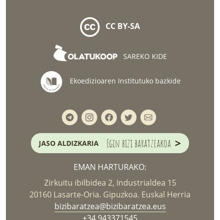
CC BY-SA
SAREKO KIDE
Ekoedizioaren Institutuko bazkide
>
Egin bizi baratzeakoa
JASO ALDIZKARIA
EMAN HARTURAKO:
Zirkuitu ibilbidea 2, Industrialdea 15
20160 Lasarte-Oria. Gipuzkoa. Euskal Herria
bizibaratzea@bizibaratzea.eus
+34 943371545