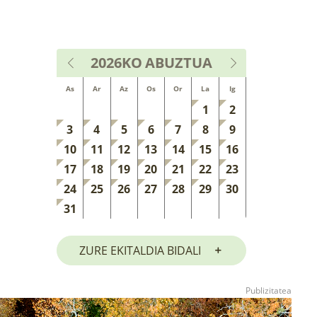
2026KO
ABUZTUA
As
Ar
Az
Os
Or
La
Ig
1
2
3
4
5
6
7
8
9
10
11
12
13
14
15
16
17
18
19
20
21
22
23
24
25
26
27
28
29
30
31
ZURE EKITALDIA BIDALI