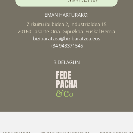
EMAN HARTURAKO:
Zirkuitu ibilbidea 2, Industrialdea 15
20160 Lasarte-Oria. Gipuzkoa. Euskal Herria
bizibaratzea@bizibaratzea.eus
+34 943371545
BIDELAGUN