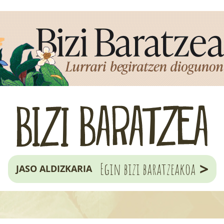
>
Egin bizi baratzeakoa
JASO ALDIZKARIA