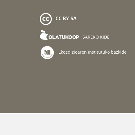
CC BY-SA
SAREKO KIDE
Ekoedizioaren Institutuko bazkide