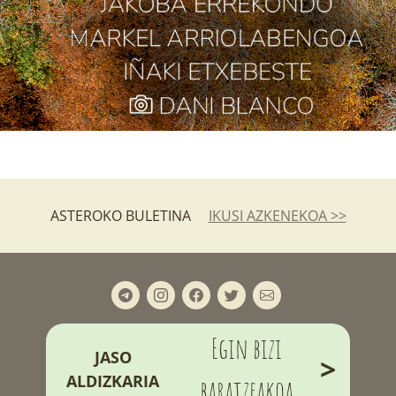
ASTEROKO BULETINA
IKUSI AZKENEKOA >>
Egin bizi
JASO
>
ALDIZKARIA
baratzeakoa