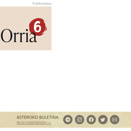
ASTEROKO BULETINA
IKUSI AZKENEKOA >>