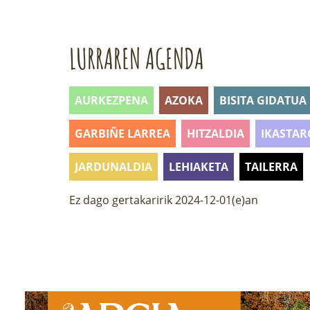
LURRAREN AGENDA
AURKEZPENA
AZOKA
BISITA GIDATUA
GARBIÑE LARREA
HITZALDIA
IKASTAR
JARDUNALDIA
LEHIAKETA
TAILERRA
Ez dago gertakaririk 2024-12-01(e)an