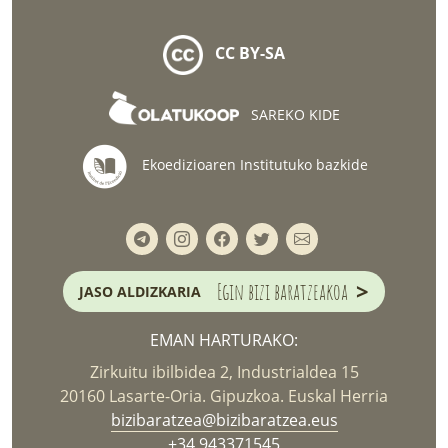
CC BY-SA
SAREKO KIDE
Ekoedizioaren Institutuko bazkide
>
Egin bizi baratzeakoa
JASO ALDIZKARIA
EMAN HARTURAKO:
Zirkuitu ibilbidea 2, Industrialdea 15
20160 Lasarte-Oria. Gipuzkoa. Euskal Herria
bizibaratzea@bizibaratzea.eus
+34 943371545