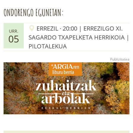
ONDORENGO EGUNETAN:
ERREZIL · 20:00 | ERREZILGO XI.
URR.
05
SAGARDO TXAPELKETA HERRIKOIA |
PILOTALEKUA