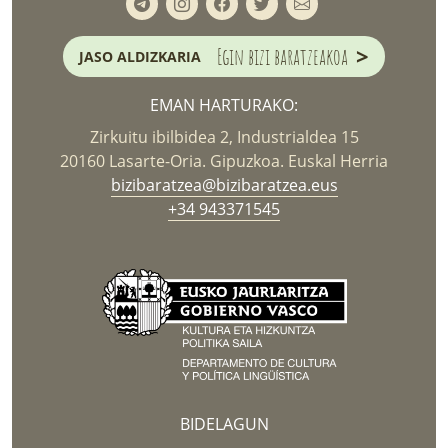
>
Egin bizi baratzeakoa
JASO ALDIZKARIA
EMAN HARTURAKO:
Zirkuitu ibilbidea 2, Industrialdea 15
20160 Lasarte-Oria. Gipuzkoa. Euskal Herria
bizibaratzea@bizibaratzea.eus
+34 943371545
BIDELAGUN