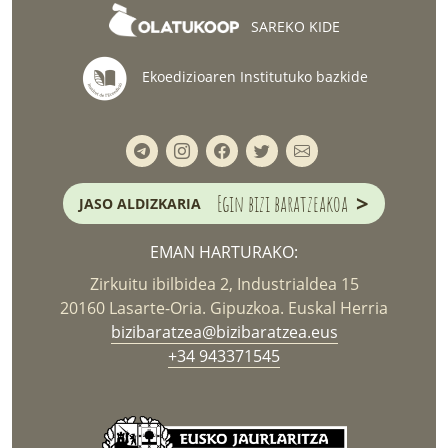
SAREKO KIDE
Ekoedizioaren Institutuko bazkide
>
Egin bizi baratzeakoa
JASO ALDIZKARIA
EMAN HARTURAKO:
Zirkuitu ibilbidea 2, Industrialdea 15
20160 Lasarte-Oria. Gipuzkoa. Euskal Herria
bizibaratzea@bizibaratzea.eus
+34 943371545