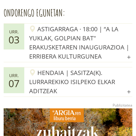
ONDORENGO EGUNETAN:
ASTIGARRAGA · 18:00 | “A LA
URR.
03
YUKLAK, GOLPIAN BAT"
ERAKUSKETAREN INAUGURAZIOA |
ERRIBERA KULTURGUNEA
HENDAIA | SASITZA(K).
URR.
07
LURRAREKIKO ISILPEKO ELKAR
ADITZEAK