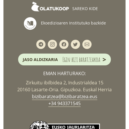
SAREKO KIDE
Ekoedizioaren Institutuko bazkide
>
Egin bizi baratzeakoa
JASO ALDIZKARIA
EMAN HARTURAKO:
Zirkuitu ibilbidea 2, Industrialdea 15
20160 Lasarte-Oria. Gipuzkoa. Euskal Herria
bizibaratzea@bizibaratzea.eus
+34 943371545