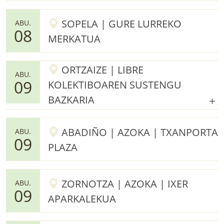
SOPELA | GURE LURREKO
ABU.
08
MERKATUA
ORTZAIZE | LIBRE
ABU.
09
KOLEKTIBOAREN SUSTENGU
BAZKARIA
ABADIÑO | AZOKA | TXANPORTA
ABU.
09
PLAZA
ZORNOTZA | AZOKA | IXER
ABU.
09
APARKALEKUA