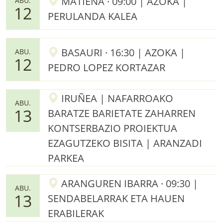
MATIENA · 09:00 | AZOKA |
ABU.
12
PERULANDA KALEA
BASAURI · 16:30 | AZOKA |
ABU.
12
PEDRO LOPEZ KORTAZAR
IRUÑEA | NAFARROAKO
ABU.
13
BARATZE BARIETATE ZAHARREN
KONTSERBAZIO PROIEKTUA
EZAGUTZEKO BISITA | ARANZADI
PARKEA
ARANGUREN IBARRA · 09:30 |
ABU.
13
SENDABELARRAK ETA HAUEN
ERABILERAK