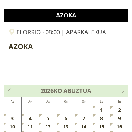
AZOKA
ELORRIO · 08:00 | APARKALEKUA
AZOKA
2026KO
ABUZTUA
As
Ar
Az
Os
Or
La
Ig
1
2
3
4
5
6
7
8
9
10
11
12
13
14
15
16