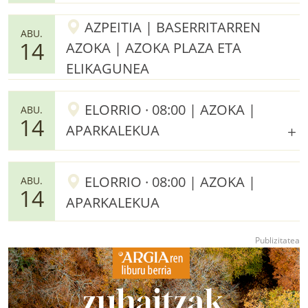
AZPEITIA | BASERRITARREN
ABU.
14
AZOKA | AZOKA PLAZA ETA
ELIKAGUNEA
ELORRIO · 08:00 | AZOKA |
ABU.
14
APARKALEKUA
ELORRIO · 08:00 | AZOKA |
ABU.
14
APARKALEKUA