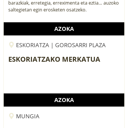
barazkiak, erretegia, erreximenta eta eztia… auzoko
saltegietan egin erosketen osatzeko.
AZOKA
ESKORIATZA | GOROSARRI PLAZA
ESKORIATZAKO MERKATUA
AZOKA
MUNGIA