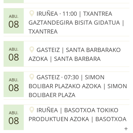
IRUÑEA · 11:00 | TXANTREA
ABU.
08
GAZTANDEGIRA BISITA GIDATUA |
TXANTREA
GASTEIZ | SANTA BARBARAKO
ABU.
08
AZOKA | SANTA BARBARA
GASTEIZ · 07:30 | SIMON
ABU.
08
BOLIBAR PLAZAKO AZOKA | SIMON
BOLIBAER PLAZA
IRUÑEA | BASOTXOA TOKIKO
ABU.
08
PRODUKTUEN AZOKA | BASOTXOA