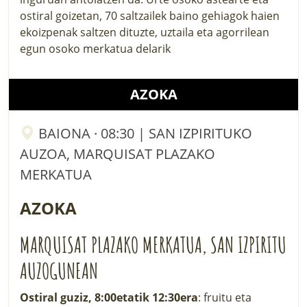
ostiral goizetan, 70 saltzailek baino gehiagok haien
ekoizpenak saltzen dituzte, uztaila eta agorrilean
egun osoko merkatua delarik
AZOKA
BAIONA · 08:30 | SAN IZPIRITUKO
AUZOA, MARQUISAT PLAZAKO
MERKATUA
AZOKA
MARQUISAT PLAZAKO MERKATUA, SAN IZPIRITU
AUZOGUNEAN
Ostiral guziz, 8:00etatik 12:30era
: fruitu eta