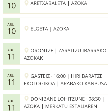
ARETXABALETA | AZOKA
10
ABU.
ELGETA | AZOKA
10
ORONTZE | ZARAITZU IBARRAKO
ABU.
11
AZOKAK
GASTEIZ · 16:00 | HIRI BARATZE
ABU.
11
EKOLOGIKOA | ARABAKO KANPUSA
DONIBANE LOHITZUNE · 08:30 |
ABU.
11
AZOKA | MERKATU ESTALIAREN