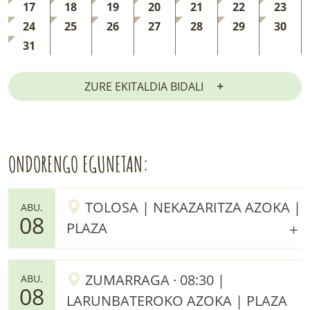
17
18
19
20
21
22
23
24
25
26
27
28
29
30
31
ZURE EKITALDIA BIDALI
ONDORENGO EGUNETAN:
TOLOSA | NEKAZARITZA AZOKA |
ABU.
08
PLAZA
ZUMARRAGA · 08:30 |
ABU.
08
LARUNBATEROKO AZOKA | PLAZA