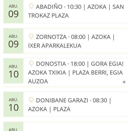
ABADIÑO · 10:30 | AZOKA | SAN
ABU.
09
TROKAZ PLAZA
ZORNOTZA · 08:00 | AZOKA |
ABU.
09
IXER APARKALEKUA
DONOSTIA · 18:00 | GORA EGIA!
ABU.
10
AZOKA TXIKIA | PLAZA BERRI, EGIA
AUZOA
DONIBANE GARAZI · 08:30 |
ABU.
10
AZOKA | PLAZA
ABU.