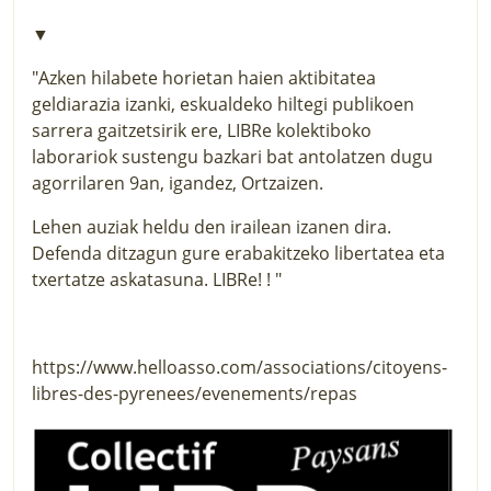
▼
"Azken hilabete horietan haien aktibitatea
geldiarazia izanki, eskualdeko hiltegi publikoen
sarrera gaitzetsirik ere, LIBRe kolektiboko
laborariok sustengu bazkari bat antolatzen dugu
agorrilaren 9an, igandez, Ortzaizen.
Lehen auziak heldu den irailean izanen dira.
Defenda ditzagun gure erabakitzeko libertatea eta
txertatze askatasuna. LIBRe! ! "
https://www.helloasso.com/associations/citoyens-
libres-des-pyrenees/evenements/repas