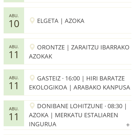
ABU.
ELGETA | AZOKA
10
ORONTZE | ZARAITZU IBARRAKO
ABU.
11
AZOKAK
GASTEIZ · 16:00 | HIRI BARATZE
ABU.
11
EKOLOGIKOA | ARABAKO KANPUSA
DONIBANE LOHITZUNE · 08:30 |
ABU.
11
AZOKA | MERKATU ESTALIAREN
INGURUA