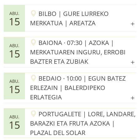
BILBO | GURE LURREKO
ABU.
15
MERKATUA | AREATZA
BAIONA · 07:30 | AZOKA |
ABU.
15
MERKATUAREN INGURU, ERROBI
BAZTER ETA ZUBIAK
BEDAIO · 10:00 | EGUN BATEZ
ABU.
15
ERLEZAIN | BALERDIPEKO
ERLATEGIA
PORTUGALETE | LORE, LANDARE,
ABU.
15
BARAZKI ETA FRUTA AZOKA |
PLAZAL DEL SOLAR