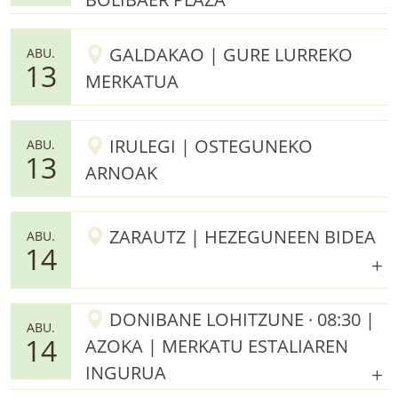
GALDAKAO | GURE LURREKO
ABU.
13
MERKATUA
IRULEGI | OSTEGUNEKO
ABU.
13
ARNOAK
ZARAUTZ | HEZEGUNEEN BIDEA
ABU.
14
DONIBANE LOHITZUNE · 08:30 |
ABU.
14
AZOKA | MERKATU ESTALIAREN
INGURUA