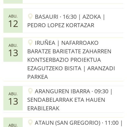
BASAURI · 16:30 | AZOKA |
ABU.
12
PEDRO LOPEZ KORTAZAR
IRUÑEA | NAFARROAKO
ABU.
13
BARATZE BARIETATE ZAHARREN
KONTSERBAZIO PROIEKTUA
EZAGUTZEKO BISITA | ARANZADI
PARKEA
ARANGUREN IBARRA · 09:30 |
ABU.
13
SENDABELARRAK ETA HAUEN
ERABILERAK
ATAUN (SAN GREGORIO) · 11:00 |
ABU.