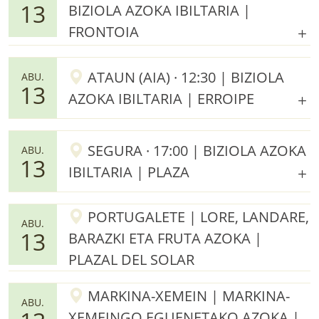
13
BIZIOLA AZOKA IBILTARIA |
FRONTOIA
ATAUN (AIA) · 12:30 | BIZIOLA
ABU.
13
AZOKA IBILTARIA | ERROIPE
SEGURA · 17:00 | BIZIOLA AZOKA
ABU.
13
IBILTARIA | PLAZA
PORTUGALETE | LORE, LANDARE,
ABU.
13
BARAZKI ETA FRUTA AZOKA |
PLAZAL DEL SOLAR
MARKINA-XEMEIN | MARKINA-
ABU.
XEMEINGO EGUENETAKO AZOKA |