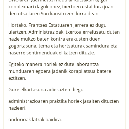
konplexuari dagokionez, txertoen estaldura joan
den otsailaren 9an kausitu zen lurraldean.
Hortako, Frantses Estatuaren jarrera ez dugu
ulertzen. Administrazioak, txertoa errefusatu duten
hazle multzo baten kontra erakusten duen
gogortasuna, tema eta hertsaturak samindura eta
haserre sentimenduak elikatzen dituzte.
Egiteko manera horiek ez dute laborantza
munduaren egoera jadanik korapilatsua batere
eztitzen.
Gure elkartasuna adierazten diegu
administrazioaren praktika horiek jasaiten dituzten
hazleeri,
ondorioak latzak baidira.