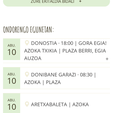
ZURE EKITALDIA BIDALI
ONDORENGO EGUNETAN:
DONOSTIA · 18:00 | GORA EGIA!
ABU.
10
AZOKA TXIKIA | PLAZA BERRI, EGIA
AUZOA
DONIBANE GARAZI · 08:30 |
ABU.
10
AZOKA | PLAZA
ABU.
ARETXABALETA | AZOKA
10