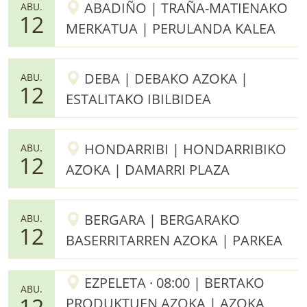
ABADIÑO | TRAÑA-MATIENAKO
ABU.
12
MERKATUA | PERULANDA KALEA
DEBA | DEBAKO AZOKA |
ABU.
12
ESTALITAKO IBILBIDEA
HONDARRIBI | HONDARRIBIKO
ABU.
12
AZOKA | DAMARRI PLAZA
BERGARA | BERGARAKO
ABU.
12
BASERRITARREN AZOKA | PARKEA
EZPELETA · 08:00 | BERTAKO
ABU.
12
PRODUKTUEN AZOKA | AZOKA