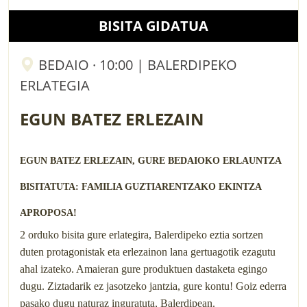
BISITA GIDATUA
BEDAIO · 10:00 | BALERDIPEKO
ERLATEGIA
EGUN BATEZ ERLEZAIN
EGUN BATEZ ERLEZAIN, GURE BEDAIOKO ERLAUNTZA
BISITATUTA: FAMILIA GUZTIARENTZAKO EKINTZA
APROPOSA!
2 orduko bisita gure erlategira, Balerdipeko eztia sortzen
duten protagonistak eta erlezainon lana gertuagotik ezagutu
ahal izateko. Amaieran gure produktuen dastaketa egingo
dugu. Ziztadarik ez jasotzeko jantzia, gure kontu! Goiz ederra
pasako dugu naturaz inguratuta, Balerdipean.