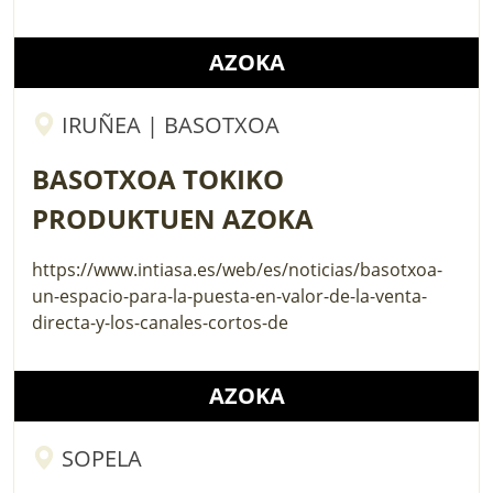
AZOKA
IRUÑEA | BASOTXOA
BASOTXOA TOKIKO
PRODUKTUEN AZOKA
https://www.intiasa.es/web/es/noticias/basotxoa-
un-espacio-para-la-puesta-en-valor-de-la-venta-
directa-y-los-canales-cortos-de
AZOKA
SOPELA