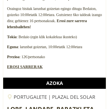
Oraingoz bisitak larunbat goizetan egingo ditugu Bedaion,
goizeko 10:00etatik 12:00etara. Gutxienez 6ko taldeak izango
dira; gehienez 16 pertsonakoak.
Erosi zure sarrera
lehenbailehen!
Tokia
: Bedaio (egin klik kokalekua ikusteko)
Eguna
: larunbat goizetan, 10:00etatik 12:00etara
Prezioa
: 12€/pertsonako
EROSI SARRERAK
AZOKA
PORTUGALETE | PLAZAL DEL SOLAR
LORE, LANDARE, BARAZKI ETA