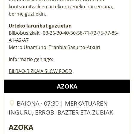
kontsumitzaileen arteko zuzeneko harremana,
berme guztiekin.
Urteko larunbat guztietan
Bilbobus zkak.: 03-26-30-40-56-58-71-72-75-77-85-
A1-A2-A7
Metro Unamuno. Tranbia Basurto-Atxuri
Informazio gehiago:
BILBAO-BIZKAIA SLOW FOOD
AZOKA
BAIONA · 07:30 | MERKATUAREN
INGURU, ERROBI BAZTER ETA ZUBIAK
AZOKA