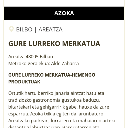
AZOKA
BILBO | AREATZA
GURE LURREKO MERKATUA
Areatza
48005
Bilbao
Metroko geralekua: Alde Zaharra
GURE LURREKO MERKATUA-HEMENGO
PRODUKTUAK
Ortutik hartu berriko janaria aintzat hatu eta
tradiziozko gastronomia gustukoa baduzu,
bitartekari eta gehigarririk gabe, hauxe da zure
esparrua. Azoka txikia egiten da larunbatero
Areatzako parkean, lurraren eta mahaiaren arteko
distantzia laburtzearren. Baserritarren eta