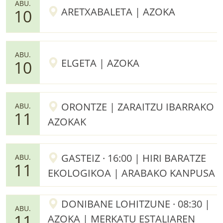
ABU.
ARETXABALETA | AZOKA
10
ABU.
ELGETA | AZOKA
10
ORONTZE | ZARAITZU IBARRAKO
ABU.
11
AZOKAK
GASTEIZ · 16:00 | HIRI BARATZE
ABU.
11
EKOLOGIKOA | ARABAKO KANPUSA
DONIBANE LOHITZUNE · 08:30 |
ABU.
11
AZOKA | MERKATU ESTALIAREN