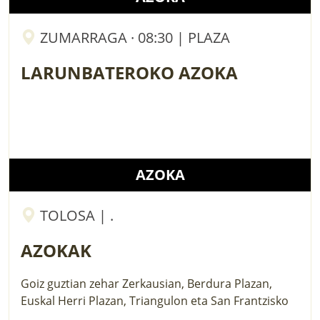
ZUMARRAGA · 08:30 | PLAZA
LARUNBATEROKO AZOKA
AZOKA
TOLOSA | .
AZOKAK
Goiz guztian zehar Zerkausian, Berdura Plazan,
Euskal Herri Plazan, Triangulon eta San Frantzisko