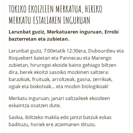
TOKIKO EKOIZLEEN MERKATUA, HIRIKO
MERKATU ESTALIAREN INGURUAN
Larunbat guziz, Merkatuaren inguruan, Errobi
bazterretan eta zubietan.
Larunbat guziz, 7:00etatik 12:30era, Dubourdieu eta
Roquebert kaietan eta Pannecau eta Marengo
zubietan, hirurogei ekoizle baino gehiago biltzen
dira, berek ekoitzi sasoiko mozkinen saltzera:
barazkiak, fruituak, arroltzeak, gasna, zerrikiak,
ogiak eta bixkotxak… eta mozkin biologikoak!
Merkatu inguruan, janari saltzaileek ekoizleen
eskaintza osatzen dute.
Saskia, ibiltzeko makila edo jantzi batzuk eskas
badituzu, horiek ere atzemanen dituzu.