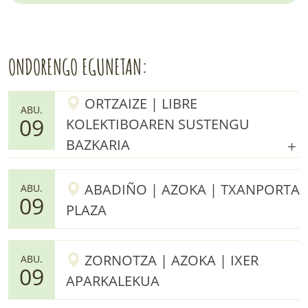
ONDORENGO EGUNETAN:
ORTZAIZE | LIBRE
ABU.
09
KOLEKTIBOAREN SUSTENGU
BAZKARIA
ABADIÑO | AZOKA | TXANPORTA
ABU.
09
PLAZA
ZORNOTZA | AZOKA | IXER
ABU.
09
APARKALEKUA