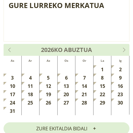
GURE LURREKO MERKATUA
2026KO
ABUZTUA
As
Ar
Az
Os
Or
La
Ig
1
2
3
4
5
6
7
8
9
10
11
12
13
14
15
16
17
18
19
20
21
22
23
24
25
26
27
28
29
30
31
ZURE EKITALDIA BIDALI