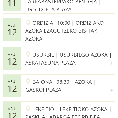
11
LARRABASTERRAKO BENDEJA |
URGITXIETA PLAZA
ORDIZIA · 10:00 | ORDIZIAKO
ABU.
12
AZOKA EZAGUTZEKO BISITAK |
AZOKA
USURBIL | USURBILGO AZOKA |
ABU.
12
ASKATASUNA PLAZA
BAIONA · 08:30 | AZOKA |
ABU.
12
GASKOI PLAZA
LEKEITIO | LEKEITIOKO AZOKA |
ABU.
12
PASKUAL ABAROA ETORBIDEA