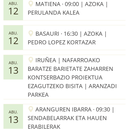
MATIENA · 09:00 | AZOKA |
ABU.
12
PERULANDA KALEA
BASAURI · 16:30 | AZOKA |
ABU.
12
PEDRO LOPEZ KORTAZAR
IRUÑEA | NAFARROAKO
ABU.
13
BARATZE BARIETATE ZAHARREN
KONTSERBAZIO PROIEKTUA
EZAGUTZEKO BISITA | ARANZADI
PARKEA
ARANGUREN IBARRA · 09:30 |
ABU.
13
SENDABELARRAK ETA HAUEN
ERABILERAK