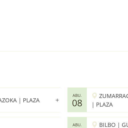
ZUMARRAGA
ABU.
AZOKA | PLAZA
08
| PLAZA
BILBO | G
ABU.