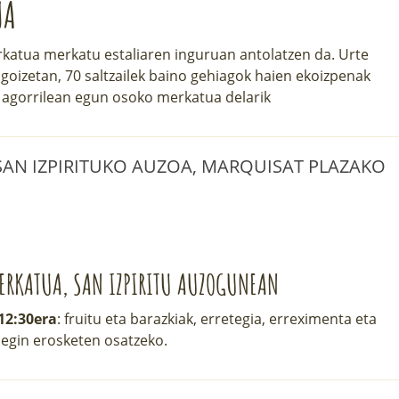
UA
atua merkatu estaliaren inguruan antolatzen da. Urte
 goizetan, 70 saltzailek baino gehiagok haien ekoizpenak
ta agorrilean egun osoko merkatua delarik
 SAN IZPIRITUKO AUZOA, MARQUISAT PLAZAKO
ERKATUA, SAN IZPIRITU AUZOGUNEAN
 12:30era
: fruitu eta barazkiak, erretegia, erreximenta eta
 egin erosketen osatzeko.