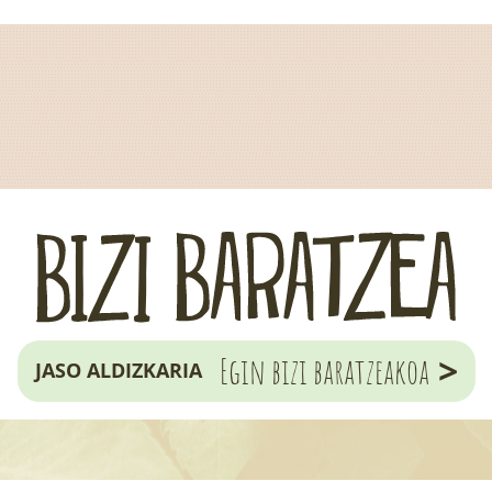
>
Egin bizi baratzeakoa
JASO ALDIZKARIA