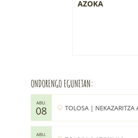
AZOKA
ONDORENGO EGUNETAN:
ABU.
TOLOSA | NEKAZARITZA 
08
ABU.