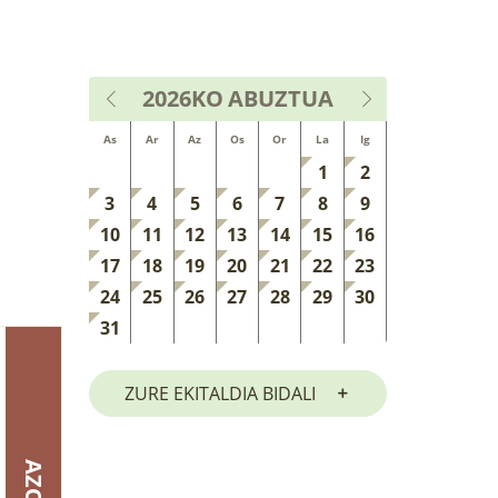
2026KO
ABUZTUA
As
Ar
Az
Os
Or
La
Ig
1
2
3
4
5
6
7
8
9
10
11
12
13
14
15
16
17
18
19
20
21
22
23
24
25
26
27
28
29
30
31
ZURE EKITALDIA BIDALI
AZOKA