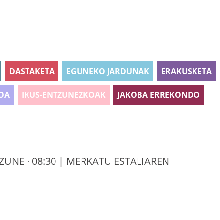
DASTAKETA
EGUNEKO JARDUNAK
ERAKUSKETA
OA
IKUS-ENTZUNEZKOAK
JAKOBA ERREKONDO
UNE · 08:30 | MERKATU ESTALIAREN