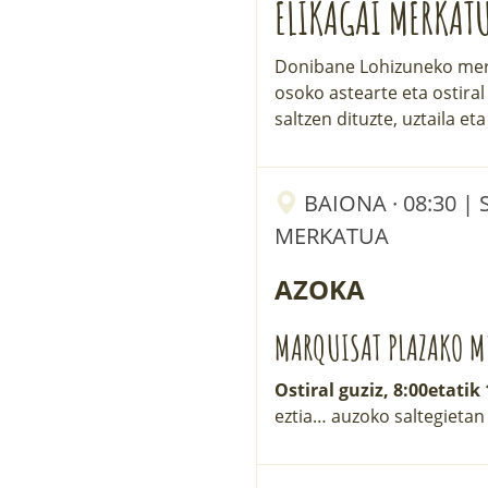
ELIKAGAI MERKAT
Donibane Lohizuneko merk
osoko astearte eta ostiral
saltzen dituzte, uztaila e
BAIONA · 08:30 |
MERKATUA
AZOKA
MARQUISAT PLAZAKO M
Ostiral guziz, 8:00etatik
eztia… auzoko saltegietan