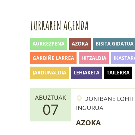
LURRAREN AGENDA
AURKEZPENA
AZOKA
BISITA GIDATUA
GARBIÑE LARREA
HITZALDIA
IKASTAR
JARDUNALDIA
LEHIAKETA
TAILERRA
ABUZTUAK
DONIBANE LOHITZ
07
INGURUA
AZOKA