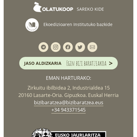
SAREKO KIDE
Ekoedizioaren Institutuko bazkide
>
Egin bizi baratzeakoa
JASO ALDIZKARIA
EMAN HARTURAKO:
Zirkuitu ibilbidea 2, Industrialdea 15
20160 Lasarte-Oria. Gipuzkoa. Euskal Herria
bizibaratzea@bizibaratzea.eus
+34 943371545