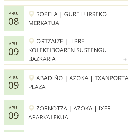
SOPELA | GURE LURREKO
ABU.
08
MERKATUA
ORTZAIZE | LIBRE
ABU.
09
KOLEKTIBOAREN SUSTENGU
BAZKARIA
ABADIÑO | AZOKA | TXANPORTA
ABU.
09
PLAZA
ZORNOTZA | AZOKA | IXER
ABU.
09
APARKALEKUA