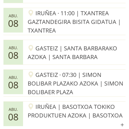
IRUÑEA · 11:00 | TXANTREA
ABU.
08
GAZTANDEGIRA BISITA GIDATUA |
TXANTREA
GASTEIZ | SANTA BARBARAKO
ABU.
08
AZOKA | SANTA BARBARA
GASTEIZ · 07:30 | SIMON
ABU.
08
BOLIBAR PLAZAKO AZOKA | SIMON
BOLIBAER PLAZA
IRUÑEA | BASOTXOA TOKIKO
ABU.
08
PRODUKTUEN AZOKA | BASOTXOA