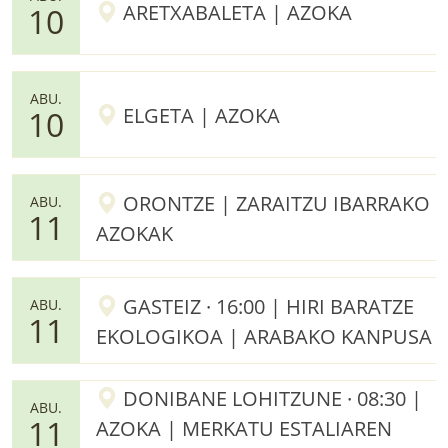
ARETXABALETA | AZOKA
10
ABU.
ELGETA | AZOKA
10
ORONTZE | ZARAITZU IBARRAKO
ABU.
11
AZOKAK
GASTEIZ · 16:00 | HIRI BARATZE
ABU.
11
EKOLOGIKOA | ARABAKO KANPUSA
DONIBANE LOHITZUNE · 08:30 |
ABU.
11
AZOKA | MERKATU ESTALIAREN