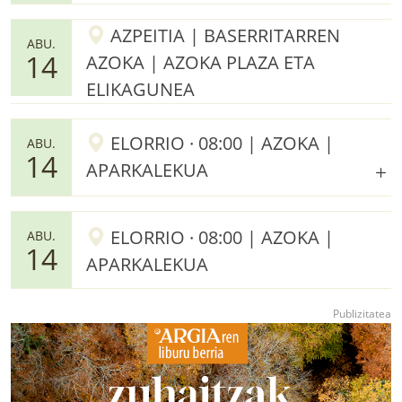
AZPEITIA | BASERRITARREN
ABU.
14
AZOKA | AZOKA PLAZA ETA
ELIKAGUNEA
ELORRIO · 08:00 | AZOKA |
ABU.
14
APARKALEKUA
ELORRIO · 08:00 | AZOKA |
ABU.
14
APARKALEKUA