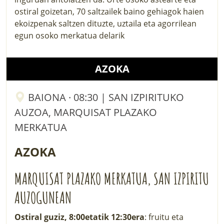
ostiral goizetan, 70 saltzailek baino gehiagok haien
ekoizpenak saltzen dituzte, uztaila eta agorrilean
egun osoko merkatua delarik
AZOKA
BAIONA · 08:30 | SAN IZPIRITUKO
AUZOA, MARQUISAT PLAZAKO
MERKATUA
AZOKA
MARQUISAT PLAZAKO MERKATUA, SAN IZPIRITU
AUZOGUNEAN
Ostiral guziz, 8:00etatik 12:30era
: fruitu eta