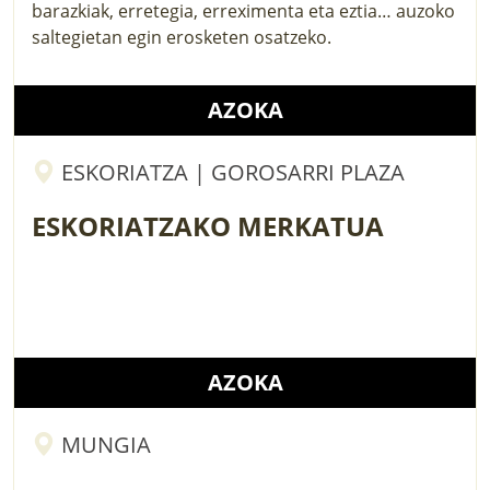
barazkiak, erretegia, erreximenta eta eztia… auzoko
saltegietan egin erosketen osatzeko.
AZOKA
ESKORIATZA | GOROSARRI PLAZA
ESKORIATZAKO MERKATUA
AZOKA
MUNGIA