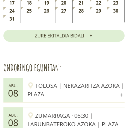
17
18
19
20
21
22
23
24
25
26
27
28
29
30
31
ZURE EKITALDIA BIDALI
ONDORENGO EGUNETAN:
TOLOSA | NEKAZARITZA AZOKA |
ABU.
08
PLAZA
ZUMARRAGA · 08:30 |
ABU.
08
LARUNBATEROKO AZOKA | PLAZA