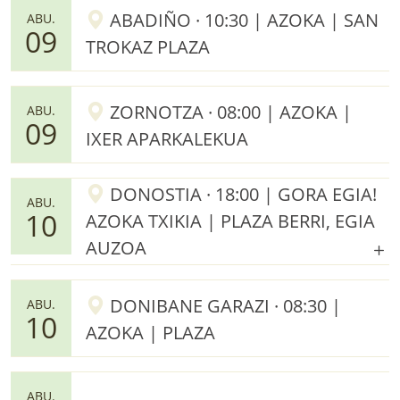
ABADIÑO · 10:30 | AZOKA | SAN
ABU.
09
TROKAZ PLAZA
ZORNOTZA · 08:00 | AZOKA |
ABU.
09
IXER APARKALEKUA
DONOSTIA · 18:00 | GORA EGIA!
ABU.
10
AZOKA TXIKIA | PLAZA BERRI, EGIA
AUZOA
DONIBANE GARAZI · 08:30 |
ABU.
10
AZOKA | PLAZA
ABU.