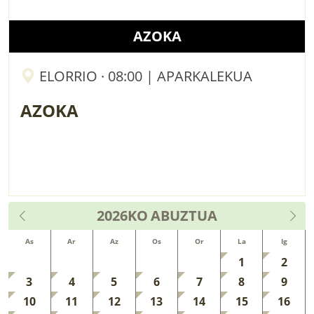
AZOKA
ELORRIO · 08:00 | APARKALEKUA
AZOKA
2026KO
ABUZTUA
As
Ar
Az
Os
Or
La
Ig
1
2
3
4
5
6
7
8
9
10
11
12
13
14
15
16