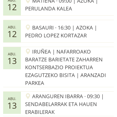
MATIENA · 09:00 | AZOKA |
ABU.
12
PERULANDA KALEA
BASAURI · 16:30 | AZOKA |
ABU.
12
PEDRO LOPEZ KORTAZAR
IRUÑEA | NAFARROAKO
ABU.
13
BARATZE BARIETATE ZAHARREN
KONTSERBAZIO PROIEKTUA
EZAGUTZEKO BISITA | ARANZADI
PARKEA
ARANGUREN IBARRA · 09:30 |
ABU.
13
SENDABELARRAK ETA HAUEN
ERABILERAK