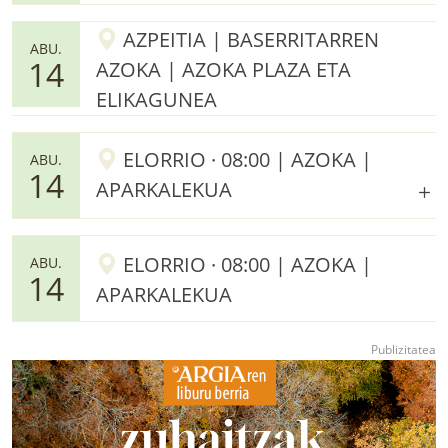
AZPEITIA | BASERRITARREN
ABU.
14
AZOKA | AZOKA PLAZA ETA
ELIKAGUNEA
ELORRIO · 08:00 | AZOKA |
ABU.
14
APARKALEKUA
ELORRIO · 08:00 | AZOKA |
ABU.
14
APARKALEKUA