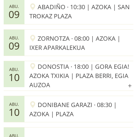
ABADIÑO · 10:30 | AZOKA | SAN
ABU.
09
TROKAZ PLAZA
ZORNOTZA · 08:00 | AZOKA |
ABU.
09
IXER APARKALEKUA
DONOSTIA · 18:00 | GORA EGIA!
ABU.
10
AZOKA TXIKIA | PLAZA BERRI, EGIA
AUZOA
DONIBANE GARAZI · 08:30 |
ABU.
10
AZOKA | PLAZA
ABU.