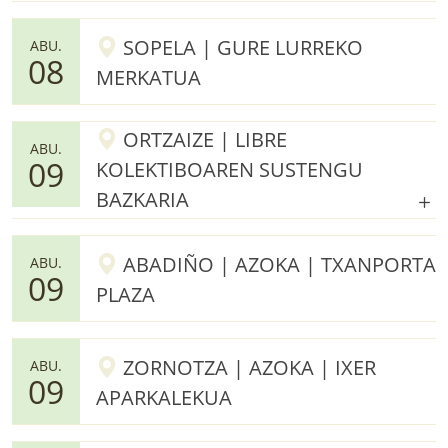
SOPELA | GURE LURREKO
ABU.
08
MERKATUA
ORTZAIZE | LIBRE
ABU.
09
KOLEKTIBOAREN SUSTENGU
BAZKARIA
ABADIÑO | AZOKA | TXANPORTA
ABU.
09
PLAZA
ZORNOTZA | AZOKA | IXER
ABU.
09
APARKALEKUA