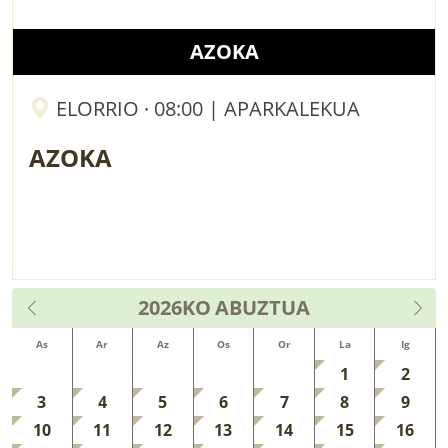
AZOKA
ELORRIO · 08:00 | APARKALEKUA
AZOKA
2026KO
ABUZTUA
As
Ar
Az
Os
Or
La
Ig
1
2
3
4
5
6
7
8
9
10
11
12
13
14
15
16