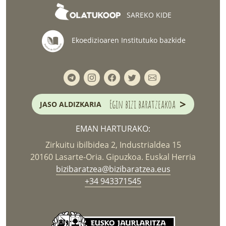
SAREKO KIDE
Ekoedizioaren Institutuko bazkide
>
Egin bizi baratzeakoa
JASO ALDIZKARIA
EMAN HARTURAKO:
Zirkuitu ibilbidea 2, Industrialdea 15
20160 Lasarte-Oria. Gipuzkoa. Euskal Herria
bizibaratzea@bizibaratzea.eus
+34 943371545