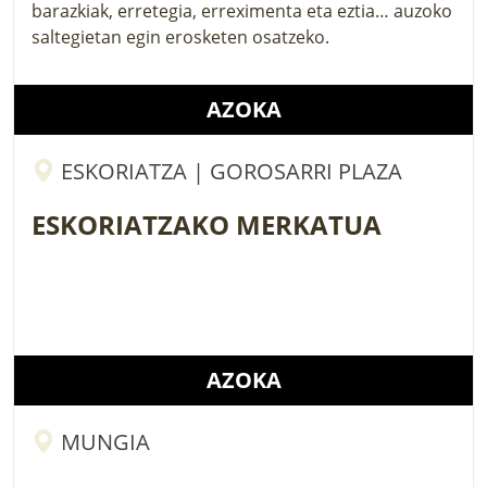
barazkiak, erretegia, erreximenta eta eztia… auzoko
saltegietan egin erosketen osatzeko.
AZOKA
ESKORIATZA | GOROSARRI PLAZA
ESKORIATZAKO MERKATUA
AZOKA
MUNGIA