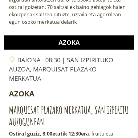
ostiral goizetan, 70 saltzailek baino gehiagok haien
ekoizpenak saltzen dituzte, uztaila eta agorrilean
egun osoko merkatua delarik
AZOKA
BAIONA · 08:30 | SAN IZPIRITUKO
AUZOA, MARQUISAT PLAZAKO
MERKATUA
AZOKA
MARQUISAT PLAZAKO MERKATUA, SAN IZPIRITU
AUZOGUNEAN
Ostiral guziz, 8:00etatik 12:30era
: fruitu eta