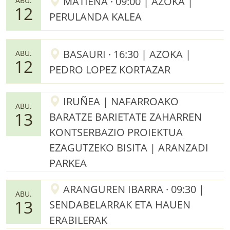
MATIENA · 09:00 | AZOKA |
ABU.
12
PERULANDA KALEA
BASAURI · 16:30 | AZOKA |
ABU.
12
PEDRO LOPEZ KORTAZAR
IRUÑEA | NAFARROAKO
ABU.
13
BARATZE BARIETATE ZAHARREN
KONTSERBAZIO PROIEKTUA
EZAGUTZEKO BISITA | ARANZADI
PARKEA
ARANGUREN IBARRA · 09:30 |
ABU.
13
SENDABELARRAK ETA HAUEN
ERABILERAK