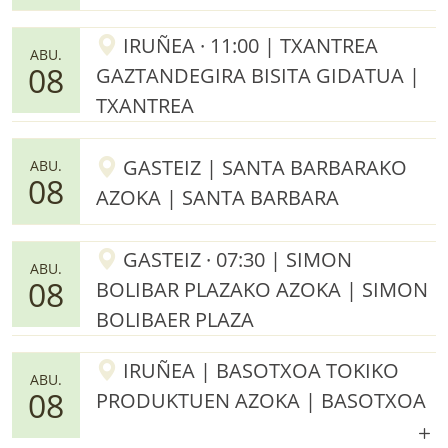
IRUÑEA · 11:00 | TXANTREA
ABU.
08
GAZTANDEGIRA BISITA GIDATUA |
TXANTREA
GASTEIZ | SANTA BARBARAKO
ABU.
08
AZOKA | SANTA BARBARA
GASTEIZ · 07:30 | SIMON
ABU.
08
BOLIBAR PLAZAKO AZOKA | SIMON
BOLIBAER PLAZA
IRUÑEA | BASOTXOA TOKIKO
ABU.
08
PRODUKTUEN AZOKA | BASOTXOA