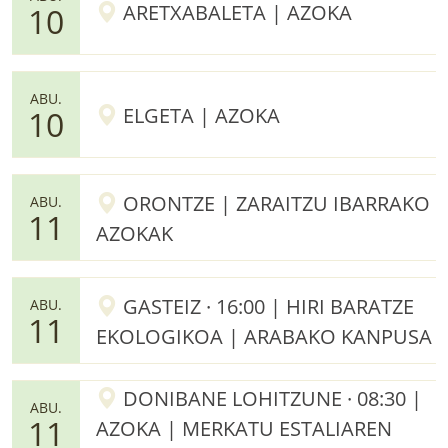
ARETXABALETA | AZOKA
10
ABU.
ELGETA | AZOKA
10
ORONTZE | ZARAITZU IBARRAKO
ABU.
11
AZOKAK
GASTEIZ · 16:00 | HIRI BARATZE
ABU.
11
EKOLOGIKOA | ARABAKO KANPUSA
DONIBANE LOHITZUNE · 08:30 |
ABU.
11
AZOKA | MERKATU ESTALIAREN