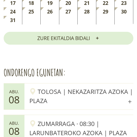
17
18
19
20
21
22
23
24
25
26
27
28
29
30
31
ZURE EKITALDIA BIDALI
ONDORENGO EGUNETAN:
TOLOSA | NEKAZARITZA AZOKA |
ABU.
08
PLAZA
ZUMARRAGA · 08:30 |
ABU.
08
LARUNBATEROKO AZOKA | PLAZA