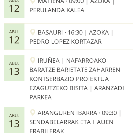
MATIENA · 09:00 | AZOKA |
ABU.
12
PERULANDA KALEA
BASAURI · 16:30 | AZOKA |
ABU.
12
PEDRO LOPEZ KORTAZAR
IRUÑEA | NAFARROAKO
ABU.
13
BARATZE BARIETATE ZAHARREN
KONTSERBAZIO PROIEKTUA
EZAGUTZEKO BISITA | ARANZADI
PARKEA
ARANGUREN IBARRA · 09:30 |
ABU.
13
SENDABELARRAK ETA HAUEN
ERABILERAK