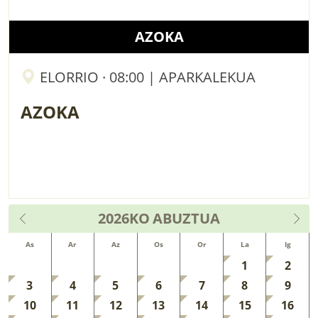
AZOKA
ELORRIO · 08:00 | APARKALEKUA
AZOKA
2026KO
ABUZTUA
As
Ar
Az
Os
Or
La
Ig
1
2
3
4
5
6
7
8
9
10
11
12
13
14
15
16