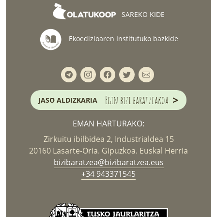
SAREKO KIDE
Ekoedizioaren Institutuko bazkide
>
Egin bizi baratzeakoa
JASO ALDIZKARIA
EMAN HARTURAKO:
Zirkuitu ibilbidea 2, Industrialdea 15
20160 Lasarte-Oria. Gipuzkoa. Euskal Herria
bizibaratzea@bizibaratzea.eus
+34 943371545