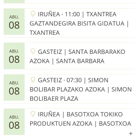
IRUÑEA · 11:00 | TXANTREA
ABU.
08
GAZTANDEGIRA BISITA GIDATUA |
TXANTREA
GASTEIZ | SANTA BARBARAKO
ABU.
08
AZOKA | SANTA BARBARA
GASTEIZ · 07:30 | SIMON
ABU.
08
BOLIBAR PLAZAKO AZOKA | SIMON
BOLIBAER PLAZA
IRUÑEA | BASOTXOA TOKIKO
ABU.
08
PRODUKTUEN AZOKA | BASOTXOA