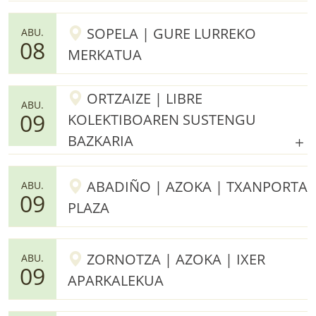
SOPELA | GURE LURREKO
ABU.
08
MERKATUA
ORTZAIZE | LIBRE
ABU.
09
KOLEKTIBOAREN SUSTENGU
BAZKARIA
ABADIÑO | AZOKA | TXANPORTA
ABU.
09
PLAZA
ZORNOTZA | AZOKA | IXER
ABU.
09
APARKALEKUA