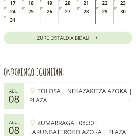
17
18
19
20
21
22
23
24
25
26
27
28
29
30
31
ZURE EKITALDIA BIDALI
ONDORENGO EGUNETAN:
TOLOSA | NEKAZARITZA AZOKA |
ABU.
08
PLAZA
ZUMARRAGA · 08:30 |
ABU.
08
LARUNBATEROKO AZOKA | PLAZA