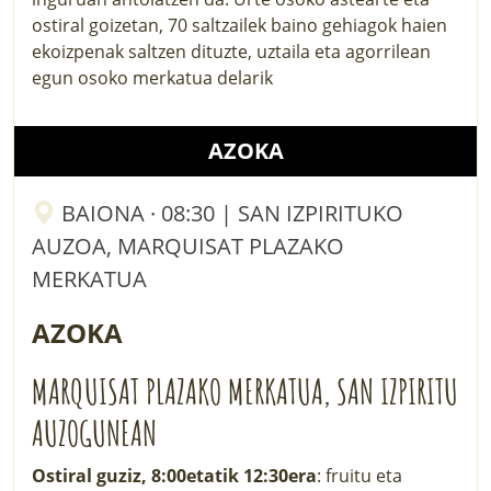
ostiral goizetan, 70 saltzailek baino gehiagok haien
ekoizpenak saltzen dituzte, uztaila eta agorrilean
egun osoko merkatua delarik
AZOKA
BAIONA · 08:30 | SAN IZPIRITUKO
AUZOA, MARQUISAT PLAZAKO
MERKATUA
AZOKA
MARQUISAT PLAZAKO MERKATUA, SAN IZPIRITU
AUZOGUNEAN
Ostiral guziz, 8:00etatik 12:30era
: fruitu eta