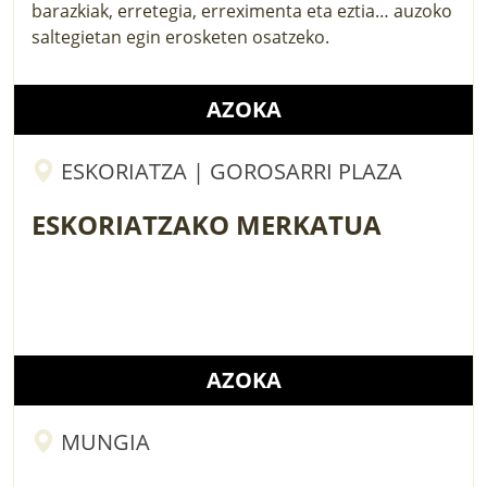
barazkiak, erretegia, erreximenta eta eztia… auzoko
saltegietan egin erosketen osatzeko.
AZOKA
ESKORIATZA | GOROSARRI PLAZA
ESKORIATZAKO MERKATUA
AZOKA
MUNGIA