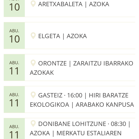
ARETXABALETA | AZOKA
10
ABU.
ELGETA | AZOKA
10
ORONTZE | ZARAITZU IBARRAKO
ABU.
11
AZOKAK
GASTEIZ · 16:00 | HIRI BARATZE
ABU.
11
EKOLOGIKOA | ARABAKO KANPUSA
DONIBANE LOHITZUNE · 08:30 |
ABU.
11
AZOKA | MERKATU ESTALIAREN