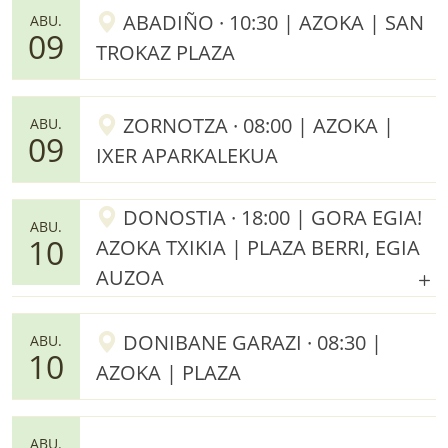
ABADIÑO · 10:30 | AZOKA | SAN
ABU.
09
TROKAZ PLAZA
ZORNOTZA · 08:00 | AZOKA |
ABU.
09
IXER APARKALEKUA
DONOSTIA · 18:00 | GORA EGIA!
ABU.
10
AZOKA TXIKIA | PLAZA BERRI, EGIA
AUZOA
DONIBANE GARAZI · 08:30 |
ABU.
10
AZOKA | PLAZA
ABU.