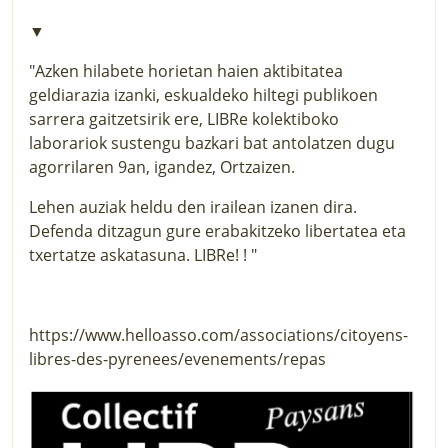
▼
"Azken hilabete horietan haien aktibitatea
geldiarazia izanki, eskualdeko hiltegi publikoen
sarrera gaitzetsirik ere, LIBRe kolektiboko
laborariok sustengu bazkari bat antolatzen dugu
agorrilaren 9an, igandez, Ortzaizen.
Lehen auziak heldu den irailean izanen dira.
Defenda ditzagun gure erabakitzeko libertatea eta
txertatze askatasuna. LIBRe! ! "
https://www.helloasso.com/associations/citoyens-
libres-des-pyrenees/evenements/repas