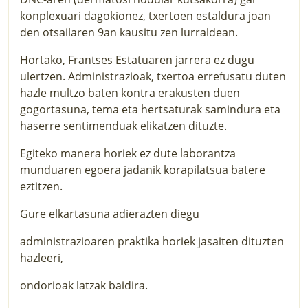
konplexuari dagokionez, txertoen estaldura joan
den otsailaren 9an kausitu zen lurraldean.
Hortako, Frantses Estatuaren jarrera ez dugu
ulertzen. Administrazioak, txertoa errefusatu duten
hazle multzo baten kontra erakusten duen
gogortasuna, tema eta hertsaturak samindura eta
haserre sentimenduak elikatzen dituzte.
Egiteko manera horiek ez dute laborantza
munduaren egoera jadanik korapilatsua batere
eztitzen.
Gure elkartasuna adierazten diegu
administrazioaren praktika horiek jasaiten dituzten
hazleeri,
ondorioak latzak baidira.