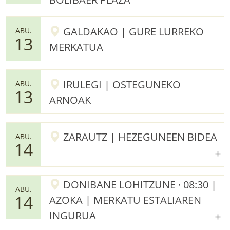
GALDAKAO | GURE LURREKO
ABU.
13
MERKATUA
IRULEGI | OSTEGUNEKO
ABU.
13
ARNOAK
ZARAUTZ | HEZEGUNEEN BIDEA
ABU.
14
DONIBANE LOHITZUNE · 08:30 |
ABU.
14
AZOKA | MERKATU ESTALIAREN
INGURUA