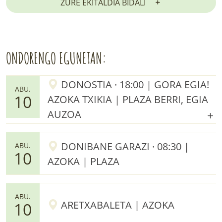
ZURE EKITALDIA BIDALI
ONDORENGO EGUNETAN:
DONOSTIA · 18:00 | GORA EGIA!
ABU.
10
AZOKA TXIKIA | PLAZA BERRI, EGIA
AUZOA
DONIBANE GARAZI · 08:30 |
ABU.
10
AZOKA | PLAZA
ABU.
ARETXABALETA | AZOKA
10