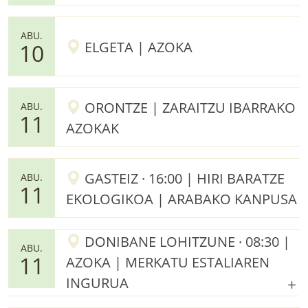
ABU.
ELGETA | AZOKA
10
ORONTZE | ZARAITZU IBARRAKO
ABU.
11
AZOKAK
GASTEIZ · 16:00 | HIRI BARATZE
ABU.
11
EKOLOGIKOA | ARABAKO KANPUSA
DONIBANE LOHITZUNE · 08:30 |
ABU.
11
AZOKA | MERKATU ESTALIAREN
INGURUA