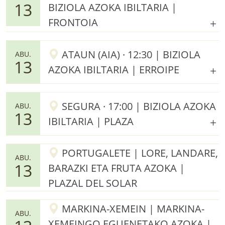
13
BIZIOLA AZOKA IBILTARIA |
FRONTOIA
ATAUN (AIA) · 12:30 | BIZIOLA
ABU.
13
AZOKA IBILTARIA | ERROIPE
SEGURA · 17:00 | BIZIOLA AZOKA
ABU.
13
IBILTARIA | PLAZA
PORTUGALETE | LORE, LANDARE,
ABU.
13
BARAZKI ETA FRUTA AZOKA |
PLAZAL DEL SOLAR
MARKINA-XEMEIN | MARKINA-
ABU.
XEMEINGO EGUENETAKO AZOKA |