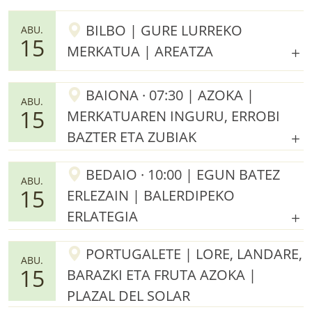
BILBO | GURE LURREKO
ABU.
15
MERKATUA | AREATZA
BAIONA · 07:30 | AZOKA |
ABU.
15
MERKATUAREN INGURU, ERROBI
BAZTER ETA ZUBIAK
BEDAIO · 10:00 | EGUN BATEZ
ABU.
15
ERLEZAIN | BALERDIPEKO
ERLATEGIA
PORTUGALETE | LORE, LANDARE,
ABU.
15
BARAZKI ETA FRUTA AZOKA |
PLAZAL DEL SOLAR