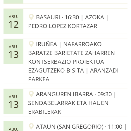
BASAURI · 16:30 | AZOKA |
ABU.
12
PEDRO LOPEZ KORTAZAR
IRUÑEA | NAFARROAKO
ABU.
13
BARATZE BARIETATE ZAHARREN
KONTSERBAZIO PROIEKTUA
EZAGUTZEKO BISITA | ARANZADI
PARKEA
ARANGUREN IBARRA · 09:30 |
ABU.
13
SENDABELARRAK ETA HAUEN
ERABILERAK
ATAUN (SAN GREGORIO) · 11:00 |
ABU.