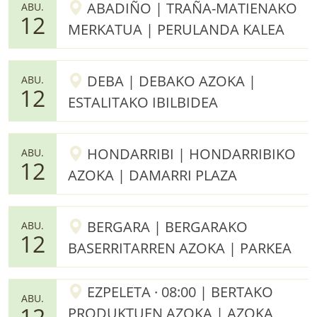
ABADIÑO | TRAÑA-MATIENAKO
ABU.
12
MERKATUA | PERULANDA KALEA
DEBA | DEBAKO AZOKA |
ABU.
12
ESTALITAKO IBILBIDEA
HONDARRIBI | HONDARRIBIKO
ABU.
12
AZOKA | DAMARRI PLAZA
BERGARA | BERGARAKO
ABU.
12
BASERRITARREN AZOKA | PARKEA
EZPELETA · 08:00 | BERTAKO
ABU.
12
PRODUKTUEN AZOKA | AZOKA