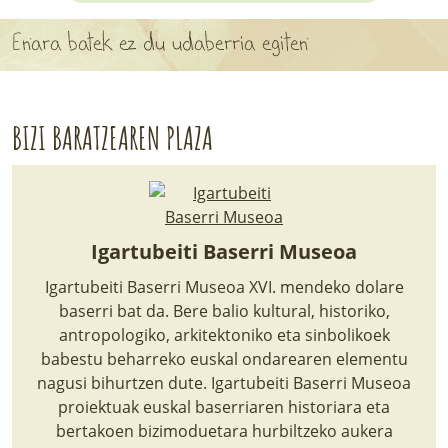
APARTEN MAPA
Enara batek ez du udaberria egiten
LURRERAKO BIDE LAGUN
BARATZEA
BIZI BARATZEAREN PLAZA
HASI NAHI AL DUZU? 8 URRATS
BIZI BARATZEA LIBURUA
Igartubeiti Baserri Museoa
SENDABELARRAK
Igartubeiti Baserri Museoa XVI. mendeko dolare
ETXEKO LANDAREAK
baserri bat da. Bere balio kultural, historiko,
antropologiko, arkitektoniko eta sinbolikoek
LANDAREPEDIA
babestu beharreko euskal ondarearen elementu
nagusi bihurtzen dute. Igartubeiti Baserri Museoa
proiektuak euskal baserriaren historiara eta
ALBISTEAK
bertakoen bizimoduetara hurbiltzeko aukera