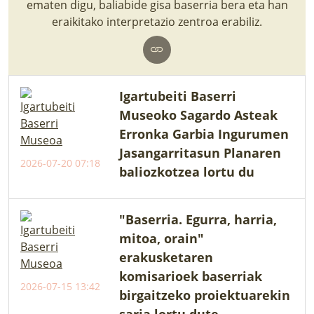
ematen digu, baliabide gisa baserria bera eta han
LURRAREN AGENDA
eraikitako interpretazio zentroa erabiliz.
AZOKA
Igartubeiti Baserri
Museoko Sagardo Asteak
Erronka Garbia Ingurumen
Jasangarritasun Planaren
2026-07-20 07:18
baliozkotzea lortu du
"Baserria. Egurra, harria,
mitoa, orain"
erakusketaren
komisarioek baserriak
2026-07-15 13:42
birgaitzeko proiektuarekin
saria lortu dute