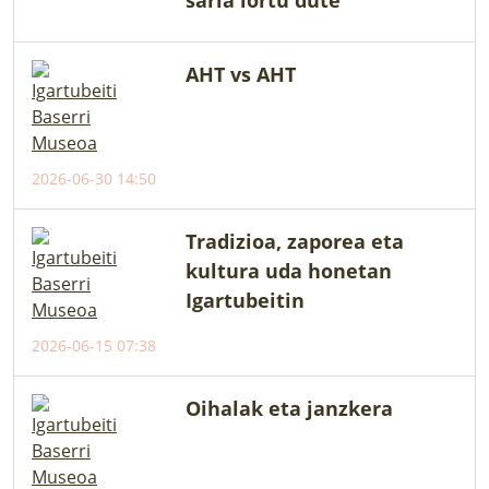
AHT vs AHT
2026-06-30 14:50
Tradizioa, zaporea eta
kultura uda honetan
Igartubeitin
2026-06-15 07:38
Oihalak eta janzkera