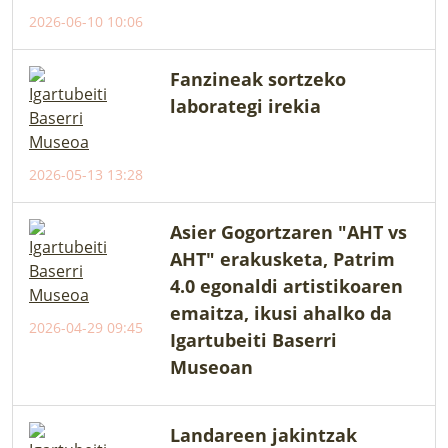
2026-06-10 10:06
Fanzineak sortzeko
laborategi irekia
2026-05-13 13:28
Asier Gogortzaren "AHT vs
AHT" erakusketa, Patrim
4.0 egonaldi artistikoaren
emaitza, ikusi ahalko da
2026-04-29 09:45
Igartubeiti Baserri
Museoan
Landareen jakintzak