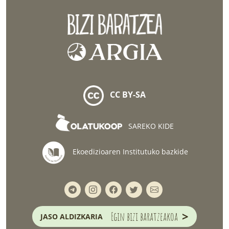
CC BY-SA
SAREKO KIDE
Ekoedizioaren Institutuko bazkide
>
Egin bizi baratzeakoa
JASO ALDIZKARIA