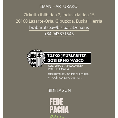
EMAN HARTURAKO:
Zirkuitu ibilbidea 2, Industrialdea 15
20160 Lasarte-Oria. Gipuzkoa. Euskal Herria
bizibaratzea@bizibaratzea.eus
+34 943371545
BIDELAGUN