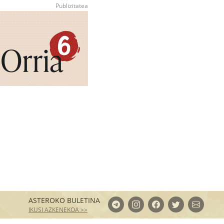
ASTEROKO BULETINA
IKUSI AZKENEKOA >>