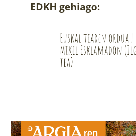
EDKH gehiago:
Euskal tearen ordua |
Mikel Esklamadon (Il
tea)