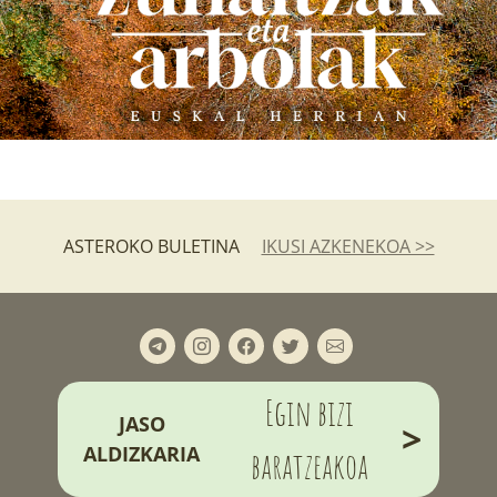
ASTEROKO BULETINA
IKUSI AZKENEKOA >>
Egin bizi
JASO
>
ALDIZKARIA
baratzeakoa