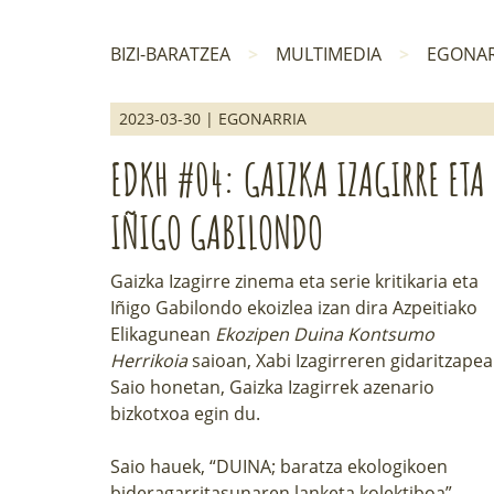
BIZI-BARATZEA
MULTIMEDIA
EGONAR
2023-03-30 | EGONARRIA
EDKH #04: GAIZKA IZAGIRRE ETA
IÑIGO GABILONDO
Gaizka Izagirre zinema eta serie kritikaria eta
Iñigo Gabilondo ekoizlea izan dira Azpeitiako
Elikagunean
Ekozipen Duina Kontsumo
Herrikoia
saioan, Xabi Izagirreren gidaritzapea
Saio honetan, Gaizka Izagirrek azenario
bizkotxoa egin du.
Saio hauek, “DUINA; baratza ekologikoen
bideragarritasunaren lanketa kolektiboa”