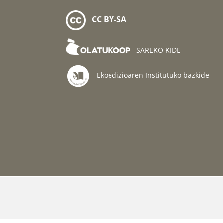
CC BY-SA
SAREKO KIDE
Ekoedizioaren Institutuko bazkide