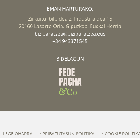
EMAN HARTURAKO:
Zirkuitu ibilbidea 2, Industrialdea 15
20160 Lasarte-Oria. Gipuzkoa. Euskal Herria
bizibaratzea@bizibaratzea.eus
+34 943371545
BIDELAGUN
LEGE OHARRA
PRIBATUTASUN POLITIKA
COOKIE POLITIK