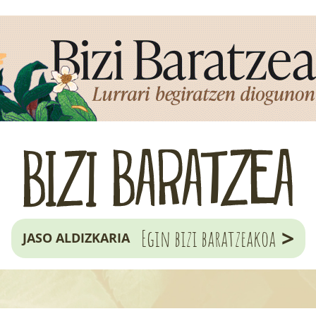
>
Egin bizi baratzeakoa
JASO ALDIZKARIA