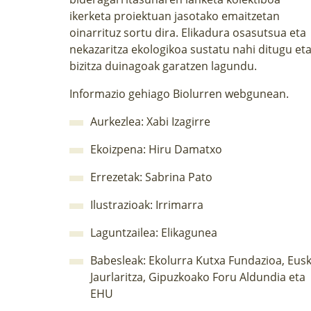
ikerketa proiektuan jasotako emaitzetan
oinarrituz sortu dira. Elikadura osasutsua eta
nekazaritza ekologikoa sustatu nahi ditugu et
bizitza duinagoak garatzen lagundu.
Informazio gehiago
Biolurren webgunean
.
Aurkezlea: Xabi Izagirre
Ekoizpena:
Hiru Damatxo
Errezetak: Sabrina Pato
Ilustrazioak:
Irrimarra
Laguntzailea:
Elikagunea
Babesleak: Ekolurra Kutxa Fundazioa, Eus
Jaurlaritza, Gipuzkoako Foru Aldundia eta
EHU