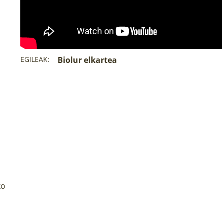
a
EGILEAK:
Biolur elkartea
ko