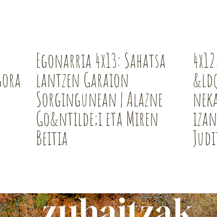
Egonarria 4x13: Sahatsa
4x12
gora
lantzen Garaion
&ld
Sorgingunean | Alazne
neka
Go&ntilde;i eta Miren
izan
Beitia
Judi