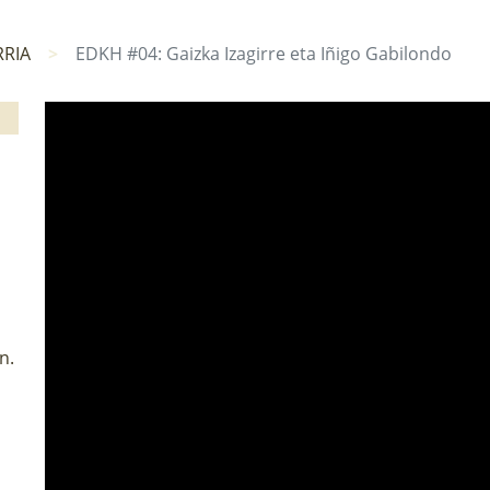
RIA
EDKH #04: Gaizka Izagirre eta Iñigo Gabilondo
n.