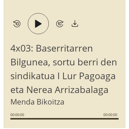
4x03: Baserritarren
Bilgunea, sortu berri den
sindikatua I Lur Pagoaga
eta Nerea Arrizabalaga
Menda Bikoitza
00
:
00
:
00
00
:
00
:
00