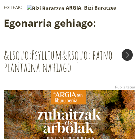
EGILEAK:
ARGIA, Bizi Baratzea
Egonarria gehiago:
&lsquo;Psyllium&rsquo; baino
plantaina nahiago