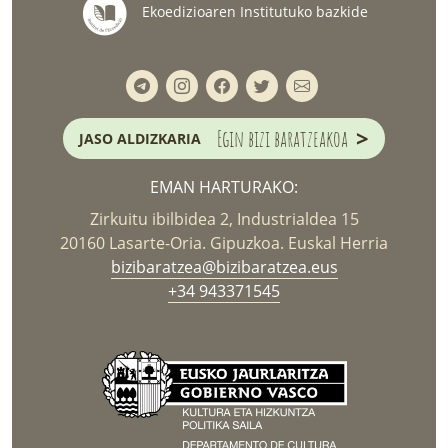
Ekoedizioaren Institutuko bazkide
>
Egin bizi baratzeakoa
JASO ALDIZKARIA
EMAN HARTURAKO:
Zirkuitu ibilbidea 2, Industrialdea 15
20160 Lasarte-Oria. Gipuzkoa. Euskal Herria
bizibaratzea@bizibaratzea.eus
+34 943371545