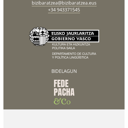
bizibaratzea@bizibaratzea.eus
+34 943371545
BIDELAGUN