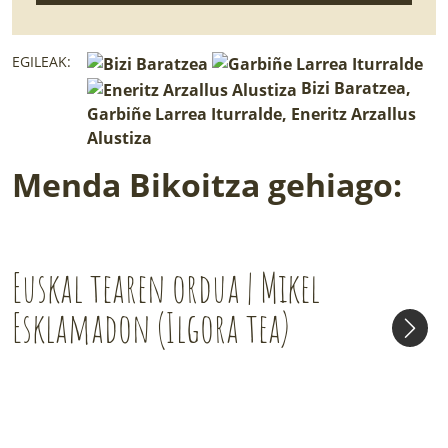
EGILEAK:
Bizi Baratzea,
Garbiñe Larrea Iturralde, Eneritz Arzallus
Alustiza
Menda Bikoitza gehiago:
Euskal tearen ordua | Mikel
Esklamadon (Ilgora tea)