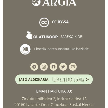
CC BY-SA
SAREKO KIDE
Ekoedizioaren Institutuko bazkide
>
Egin bizi baratzeakoa
JASO ALDIZKARIA
EMAN HARTURAKO:
Zirkuitu ibilbidea 2, Industrialdea 15
20160 Lasarte-Oria. Gipuzkoa. Euskal Herria