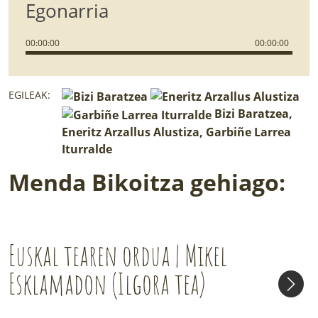
Egonarria
00
:
00
:
00
00
:
00
:
00
EGILEAK:
Bizi Baratzea,
Eneritz Arzallus Alustiza, Garbiñe Larrea
Iturralde
Menda Bikoitza gehiago:
Euskal tearen ordua | Mikel
Esklamadon (Ilgora tea)