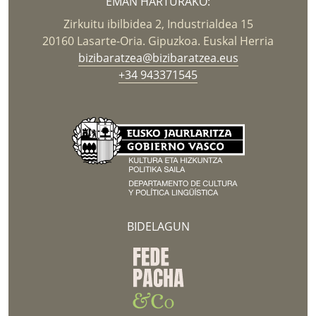
EMAN HARTURAKO:
Zirkuitu ibilbidea 2, Industrialdea 15
20160 Lasarte-Oria. Gipuzkoa. Euskal Herria
bizibaratzea@bizibaratzea.eus
+34 943371545
BIDELAGUN