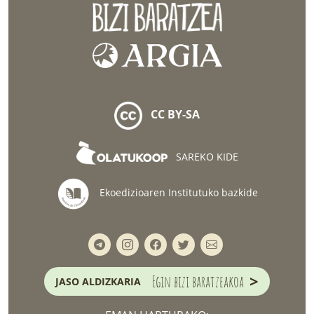
CC BY-SA
SAREKO KIDE
Ekoedizioaren Institutuko bazkide
>
Egin bizi baratzeakoa
JASO ALDIZKARIA