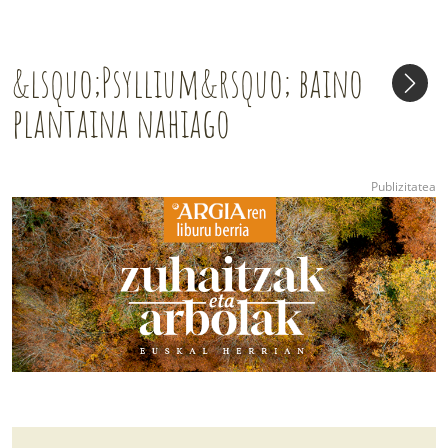
&lsquo;Psyllium&rsquo; baino
plantaina nahiago