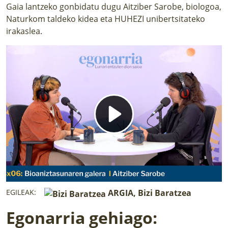
LURRAREN AGENDA
Gaia lantzeko gonbidatu dugu Aitziber Sarobe, biologoa,
Naturkom taldeko kidea eta HUHEZI unibertsitateko
irakaslea.
AZOKA
EGILEAK:
ARGIA, Bizi Baratzea
Egonarria gehiago: