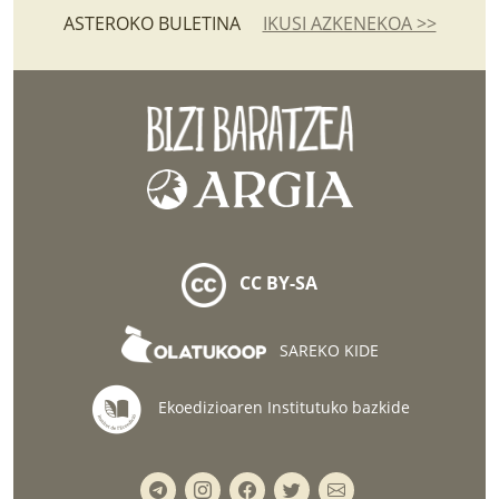
ASTEROKO BULETINA
IKUSI AZKENEKOA >>
CC BY-SA
SAREKO KIDE
Ekoedizioaren Institutuko bazkide