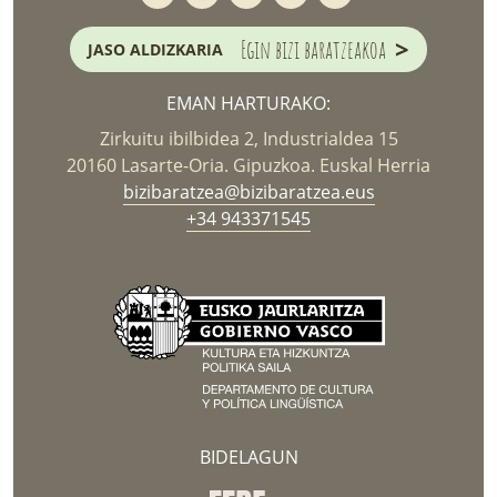
>
Egin bizi baratzeakoa
JASO ALDIZKARIA
EMAN HARTURAKO:
Zirkuitu ibilbidea 2, Industrialdea 15
20160 Lasarte-Oria. Gipuzkoa. Euskal Herria
bizibaratzea@bizibaratzea.eus
+34 943371545
BIDELAGUN