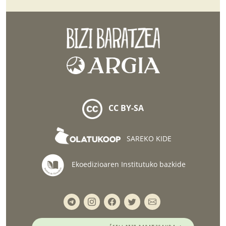
CC BY-SA
SAREKO KIDE
Ekoedizioaren Institutuko bazkide