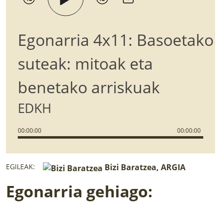
Egonarria 4x11: Basoetako
suteak: mitoak eta
benetako arriskuak
EDKH
00
:
00
:
00
00
:
00
:
00
EGILEAK:
Bizi Baratzea, ARGIA
Egonarria gehiago: