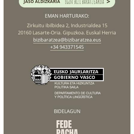
>
Egin bizi baratzeakoa
JASO ALDIZKARIA
EMAN HARTURAKO:
Zirkuitu ibilbidea 2, Industrialdea 15
20160 Lasarte-Oria. Gipuzkoa. Euskal Herria
bizibaratzea@bizibaratzea.eus
+34 943371545
BIDELAGUN