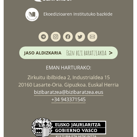
Ekoedizioaren Institutuko bazkide
>
Egin bizi baratzeakoa
JASO ALDIZKARIA
EMAN HARTURAKO:
Zirkuitu ibilbidea 2, Industrialdea 15
20160 Lasarte-Oria. Gipuzkoa. Euskal Herria
bizibaratzea@bizibaratzea.eus
+34 943371545