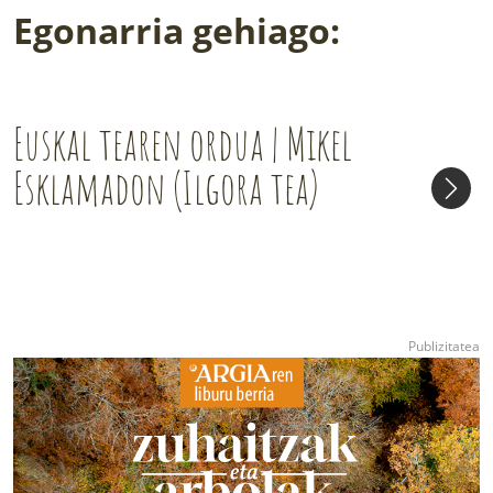
Egonarria gehiago:
Euskal tearen ordua | Mikel
Esklamadon (Ilgora tea)