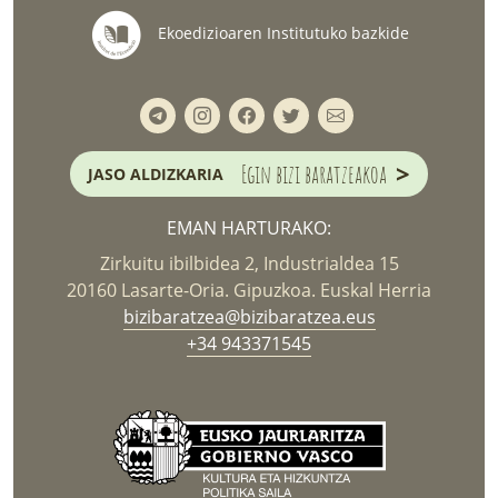
Ekoedizioaren Institutuko bazkide
>
Egin bizi baratzeakoa
JASO ALDIZKARIA
EMAN HARTURAKO:
Zirkuitu ibilbidea 2, Industrialdea 15
20160 Lasarte-Oria. Gipuzkoa. Euskal Herria
bizibaratzea@bizibaratzea.eus
+34 943371545