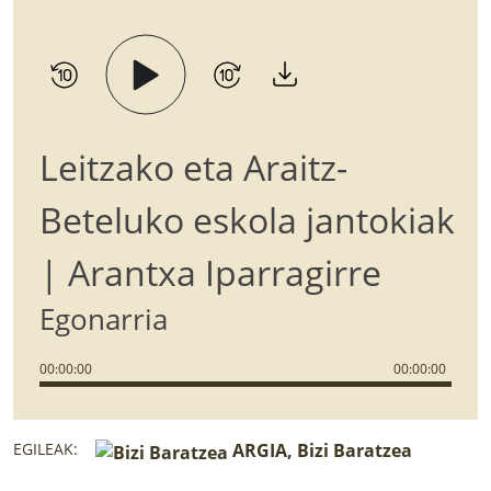
Leitzako eta Araitz-
Beteluko eskola jantokiak
| Arantxa Iparragirre
Egonarria
00
:
00
:
00
00
:
00
:
00
EGILEAK:
ARGIA, Bizi Baratzea