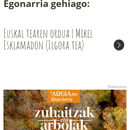
Egonarria gehiago:
Euskal tearen ordua | Mikel
Esklamadon (Ilgora tea)