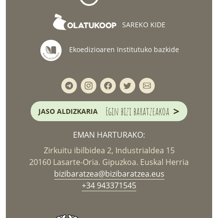
SAREKO KIDE
Ekoedizioaren Institutuko bazkide
>
Egin bizi baratzeakoa
JASO ALDIZKARIA
EMAN HARTURAKO:
Zirkuitu ibilbidea 2, Industrialdea 15
20160 Lasarte-Oria. Gipuzkoa. Euskal Herria
bizibaratzea@bizibaratzea.eus
+34 943371545