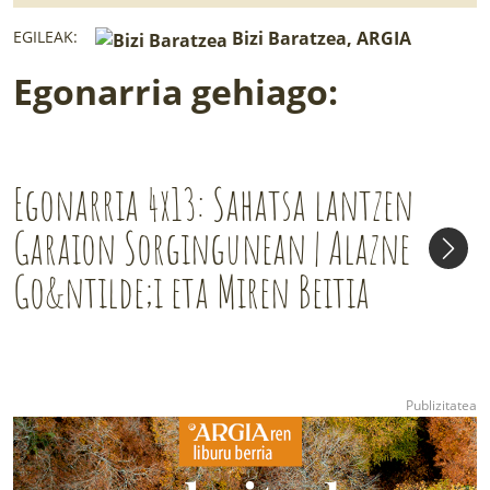
EGILEAK:
Bizi Baratzea, ARGIA
Egonarria gehiago:
Egonarria 4x13: Sahatsa lantzen
Garaion Sorgingunean | Alazne
Go&ntilde;i eta Miren Beitia