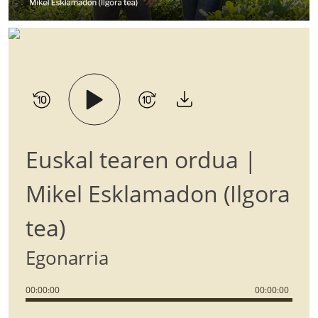
Euskal tearen ordua |
Mikel Esklamadon (Ilgora
tea)
Egonarria
00
:
00
:
00
00
:
00
:
00