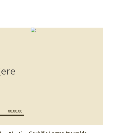
(ere
00
:
00
:
00