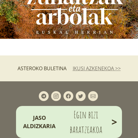
ASTEROKO BULETINA
IKUSI AZKENEKOA >>
Egin bizi
JASO
>
ALDIZKARIA
baratzeakoa