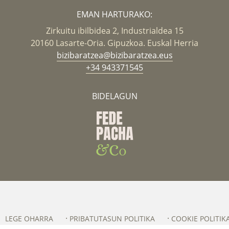
EMAN HARTURAKO:
Zirkuitu ibilbidea 2, Industrialdea 15
20160 Lasarte-Oria. Gipuzkoa. Euskal Herria
bizibaratzea@bizibaratzea.eus
+34 943371545
BIDELAGUN
LEGE OHARRA
PRIBATUTASUN POLITIKA
COOKIE POLITIK