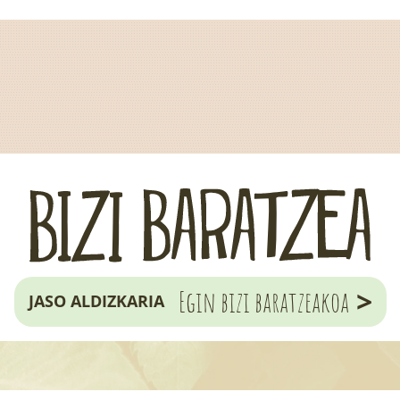
>
Egin bizi baratzeakoa
JASO ALDIZKARIA