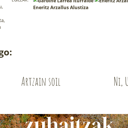
u,
Eneritz Arzallus Alustiza
ta,
u
go:
Artzain soil
Ni,