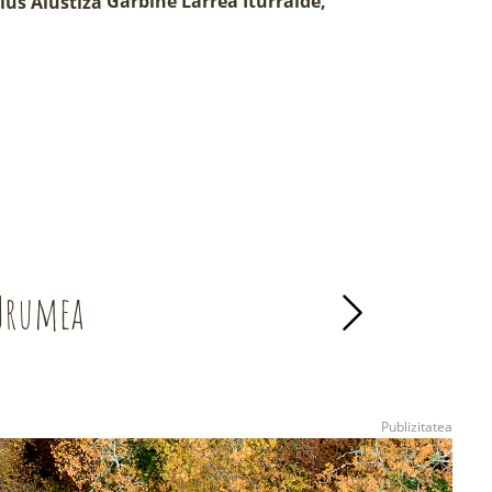
Garbiñe Larrea Iturralde,
 Urumea
Ni Greta naiz