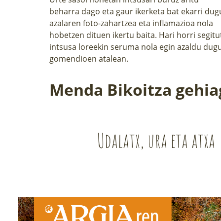
beharra dago eta gaur
ikerketa bat
ekarri dug
azalaren foto-zahartzea eta inflamazioa nola
hobetzen dituen ikertu baita. Hari horri segitu
intsusa loreekin seruma nola egin azaldu dug
gomendioen atalean.
Menda Bikoitza gehia
Udalatx, ura eta atxa