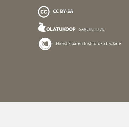
CC BY-SA
SAREKO KIDE
Ekoedizioaren Institutuko bazkide