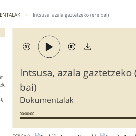
ENTALAK
Intsusa, azala gaztetzeko (ere bai)
Intsusa, azala gaztetzeko 
it
bai)
ek
r
Dokumentalak
u,
00
:
00
:
00
EGILEAK: