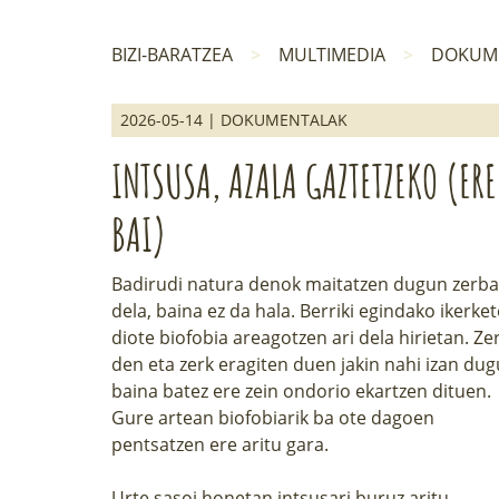
BIZI-BARATZEA
MULTIMEDIA
DOKUM
2026-05-14 | DOKUMENTALAK
INTSUSA, AZALA GAZTETZEKO (ERE
BAI)
Badirudi natura denok maitatzen dugun zerba
dela, baina ez da hala. Berriki egindako
ikerket
diote biofobia areagotzen ari dela hirietan. Ze
den eta zerk eragiten duen jakin nahi izan dug
baina batez ere zein ondorio ekartzen dituen.
Gure artean biofobiarik ba ote dagoen
pentsatzen ere aritu gara.
Urte sasoi honetan
intsusari
buruz aritu