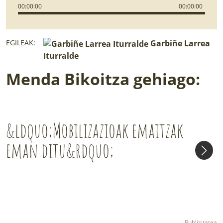
00
:
00
:
00
00
:
00
:
00
EGILEAK:
Garbiñe Larrea
Iturralde
Menda Bikoitza gehiago:
&ldquo;Mobilizazioak emaitzak
eman ditu&rdquo;