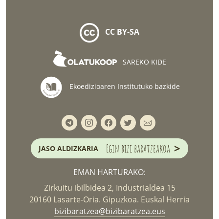
CC BY-SA
SAREKO KIDE
Ekoedizioaren Institutuko bazkide
>
Egin bizi baratzeakoa
JASO ALDIZKARIA
EMAN HARTURAKO:
Zirkuitu ibilbidea 2, Industrialdea 15
20160 Lasarte-Oria. Gipuzkoa. Euskal Herria
bizibaratzea@bizibaratzea.eus